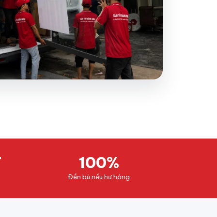
T
100%
Đền bù nếu hư hỏng