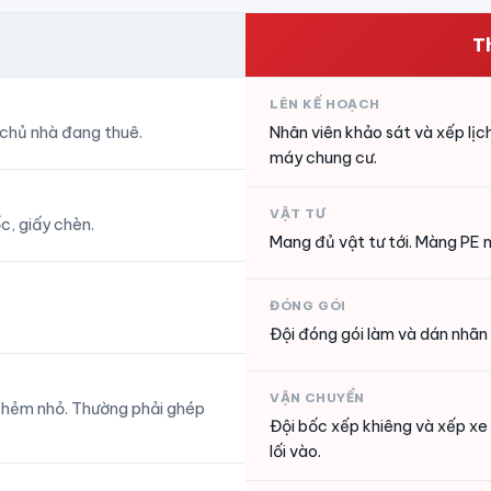
T
LÊN KẾ HOẠCH
 chủ nhà đang thuê.
Nhân viên khảo sát và xếp lị
máy chung cư.
VẬT TƯ
c, giấy chèn.
Mang đủ vật tư tới. Màng PE m
ĐÓNG GÓI
Đội đóng gói làm và dán nhãn
VẬN CHUYỂN
c hẻm nhỏ. Thường phải ghép
Đội bốc xếp khiêng và xếp xe
lối vào.