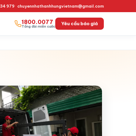
334 979
·
chuyennhathanhhungvietnam@gmail.com
1800.0077
Yêu cầu báo giá
Tổng đài miễn cước