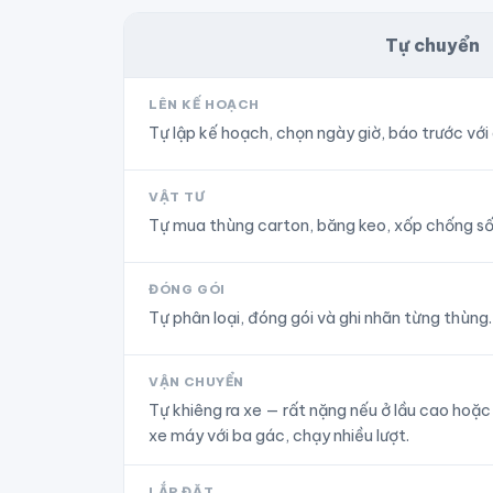
Tự chuyển
LÊN KẾ HOẠCH
Tự lập kế hoạch, chọn ngày giờ, báo trước với
VẬT TƯ
Tự mua thùng carton, băng keo, xốp chống số
ĐÓNG GÓI
Tự phân loại, đóng gói và ghi nhãn từng thùng.
VẬN CHUYỂN
Tự khiêng ra xe — rất nặng nếu ở lầu cao hoặ
xe máy với ba gác, chạy nhiều lượt.
LẮP ĐẶT