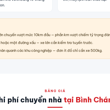
on.
lớn chuyến vượt mức 10km đầu — phần km vượt chiếm tỷ trọng đán
 hoặc mặt đường xấu — xe lớn cần kiểm tra tuyến trước.
hân quanh các khu công nghiệp — đơn ít đồ chỉ cần xe 500kg.
BẢNG GIÁ
hi phí chuyển nhà
tại Bình Chá