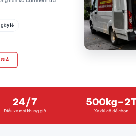
ng liên xã cần kiểm tra
ngày lễ
 GIÁ
24/7
500kg–2
Điều xe mọi khung giờ
Xe đủ cỡ để chọn