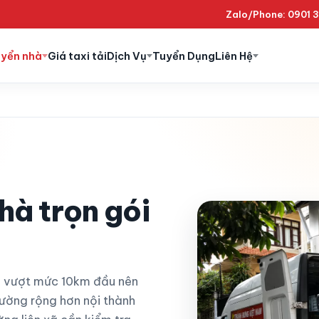
Zalo/Phone: 0901 
uyển nhà
Giá taxi tải
Dịch Vụ
Tuyển Dụng
Liên Hệ
hà trọn gói
ến vượt mức 10km đầu nên
ường rộng hơn nội thành