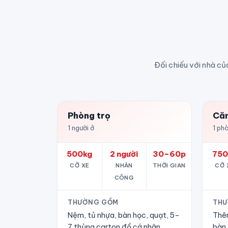
Đối chiếu với nhà củ
Phòng trọ
Căn
1 người ở
1 phò
500kg
2 người
30–60p
750
CỠ XE
NHÂN
THỜI GIAN
CỠ 
CÔNG
THƯỜNG GỒM
THƯ
Nệm, tủ nhựa, bàn học, quạt, 5–
Thêm
7 thùng carton đồ cá nhân.
bàn 