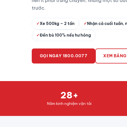
nên ít phải trung chuyển, nhưng một số đườ
trước.
✓
Xe 500kg – 2 tấn
✓
Nhận cả cuối tuần, 
✓
Đền bù 100% nếu hư hỏng
GỌI NGAY 1800.0077
XEM BẢNG
28+
Năm kinh nghiệm vận tải