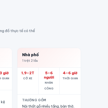
ợng đồ thực tế có thể
Nhà phố
1 trệt 2 lầu
3 giờ
1,9–2T
5–6
4–6 giờ
người
I GIAN
CỠ XE
THỜI GIAN
NHÂN
CÔNG
THƯỜNG GỒM
, kệ
Nội thất gỗ nhiều tầng, bàn thờ,