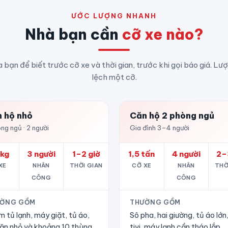
ƯỚC LƯỢNG NHANH
Nhà bạn cần
cỡ xe nào?
a bạn để biết trước cỡ xe và thời gian, trước khi gọi báo giá. Lư
lệch một cỡ.
 hộ nhỏ
Căn hộ 2 phòng ngủ
ng ngủ · 2 người
Gia đình 3–4 người
kg
3 người
1–2 giờ
1,5 tấn
4 người
2–
XE
NHÂN
THỜI GIAN
CỠ XE
NHÂN
THỜ
CÔNG
CÔNG
ỜNG GỒM
THƯỜNG GỒM
 tủ lạnh, máy giặt, tủ áo,
Sô pha, hai giường, tủ áo lớn
ăn nhỏ và khoảng 10 thùng
tivi, máy lạnh cần tháo lắp.