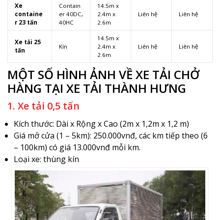
Xe
Contain
14.5m x
containe
er 40DC,
2.4m x
Liên hệ
Liên hệ
r 23 tấn
40HC
2.6m
14.5m x
Xe tải 25
Kín
2.4m x
Liên hệ
Liên hệ
tấn
2.6m
MỘT SỐ HÌNH ẢNH VỀ XE TẢI CHỞ
HÀNG TẠI XE TẢI THÀNH HƯNG
1. Xe tải 0,5 tấn
Kích thước: Dài x Rộng x Cao (2m x 1,2m x 1,2 m)
Giá mở cửa (1 – 5km): 250.000vnđ, các km tiếp theo (6
– 100km) có giá 13.000vnđ mỗi km.
Loại xe: thùng kín