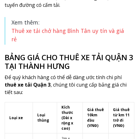
tuyến đường có cấm tải.
Xem thêm:
Thuê xe tải chở hàng Bình Tân uy tín và giá
rẻ
BẢNG GIÁ CHO THUÊ XE TẢI QUẬN 3
TẠI THÀNH HƯNG
Để quý khách hàng có thể dễ dàng ước tính chi phí
thuê xe tải Quận 3
, chúng tôi cung cấp bảng giá chi
tiết sau:
Kích
Giá thuê
Giá thuê
thước
Loại
10km
từ km 11
Loại xe
(Dài x
thùng
đầu
trở đi
rộng x
(VNĐ)
(VNĐ)
cao)
2m x