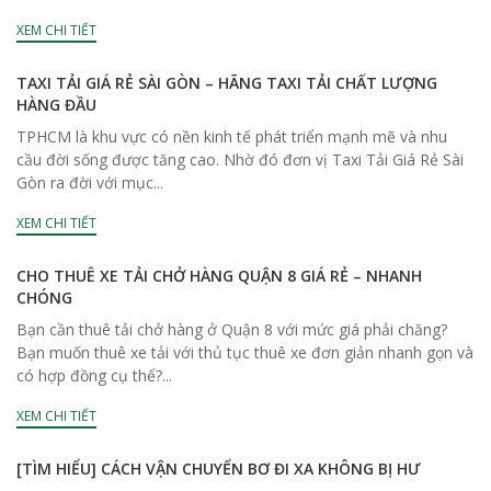
XEM CHI TIẾT
TAXI TẢI GIÁ RẺ SÀI GÒN – HÃNG TAXI TẢI CHẤT LƯỢNG
HÀNG ĐẦU
TPHCM là khu vực có nền kinh tế phát triển mạnh mẽ và nhu
cầu đời sống được tăng cao. Nhờ đó đơn vị Taxi Tải Giá Rẻ Sài
Gòn ra đời với mục...
XEM CHI TIẾT
CHO THUÊ XE TẢI CHỞ HÀNG QUẬN 8 GIÁ RẺ – NHANH
CHÓNG
Bạn cần thuê tải chở hàng ở Quận 8 với mức giá phải chăng?
Bạn muốn thuê xe tải với thủ tục thuê xe đơn giản nhanh gọn và
có hợp đồng cụ thể?...
XEM CHI TIẾT
[TÌM HIỂU] CÁCH VẬN CHUYỂN BƠ ĐI XA KHÔNG BỊ HƯ