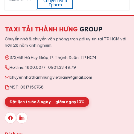
Chuyển Nhà
Tphcm
Dịch vụ chuyển nhà Bình Tân giá rẻ, uy tín
TAXI TẢI THÀNH HƯNG
GROUP
2026-01-12
Chuyển Nhà
Tphcm
Chuyển nhà & chuyển văn phòng trọn gói uy tín tại TP.HCM với
Dịch vụ chuyển nhà trọn gói Quận 9 uy tín, giá rẻ
hơn 28 năm kinh nghiệm.
373/68 Hà Huy Giáp, P. Thạnh Xuân, TP.HCM
2025-11-09
Tin Tức
Hotline:
1800.0077
·
0901.33.49.79
Tổng hợp kinh nghiệm chuyển văn phòng chi tiết từ A tới Z
chuyennhathanhhungvietnam@gmail.com
MST: 0317156768
Đặt lịch trước 3 ngày — giảm ngay 10%