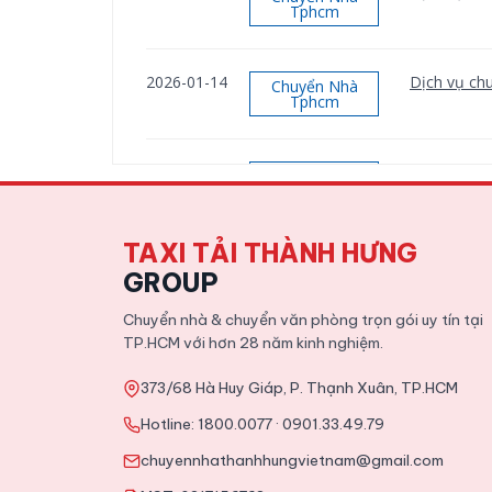
Tphcm
2026-01-14
Dịch vụ chu
Chuyển Nhà
Tphcm
2026-01-12
Dịch vụ chu
Chuyển Nhà
Tphcm
TAXI TẢI THÀNH HƯNG
2025-11-09
Tổng hợp ki
Tin Tức
GROUP
Chuyển nhà & chuyển văn phòng trọn gói uy tín tại
TP.HCM với hơn 28 năm kinh nghiệm.
373/68 Hà Huy Giáp, P. Thạnh Xuân, TP.HCM
Hotline:
1800.0077
·
0901.33.49.79
chuyennhathanhhungvietnam@gmail.com