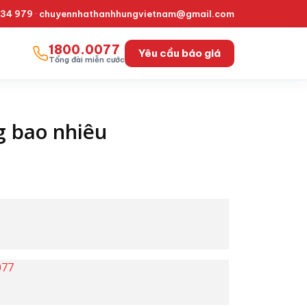
334 979
·
chuyennhathanhhungvietnam@gmail.com
1800.0077
Yêu cầu báo giá
Tổng đài miễn cước
g bao nhiêu
077