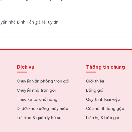
yển nhà Bình Tân giá rẻ, uy tín
yển nhà trọn gói Quận 9 uy tín, giá rẻ
Dịch vụ
Thông tin chung
nh nghiệm chuyển văn phòng chi tiết từ A tới Z
Chuyển văn phòng trọn gói
Giới thiệu
Chuyển nhà trọn gói
Bảng giá
Thuê xe tải chở hàng
Quy trình làm việc
Di dời kho xưởng, máy móc
Câu hỏi thường gặp
Lưu kho & quản lý hồ sơ
Liên hệ & báo giá