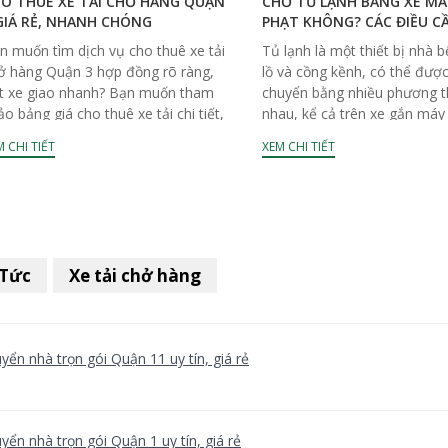
O THUÊ XE TẢI CHỞ HÀNG QUẬN
CHỞ TỦ LẠNH BẰNG XE MÁY
GIÁ RẺ, NHANH CHÓNG
PHẠT KHÔNG? CÁC ĐIỀU C
n muốn tìm dịch vụ cho thuê xe tải
Tủ lạnh là một thiết bị nhà 
ở hàng Quận 3 hợp đồng rõ ràng,
lồ và cồng kềnh, có thể đượ
t xe giao nhanh? Bạn muốn tham
chuyển bằng nhiều phương t
ảo bảng giá cho thuê xe tải chi tiết,
nhau, kể cả trên xe gắn máy
..
tải nhỏ…...
 CHI TIẾT
XEM CHI TIẾT
 Tức
Xe tải chở hàng
yển nhà trọn gói Quận 11 uy tín, giá rẻ
yển nhà trọn gói Quận 1 uy tín, giá rẻ