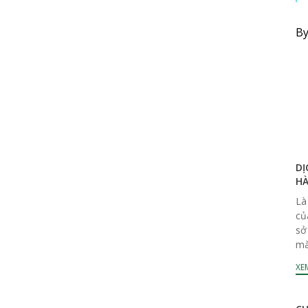
B
DỊ
HÀ
Là
củ
sở
mà
hàn
XEM