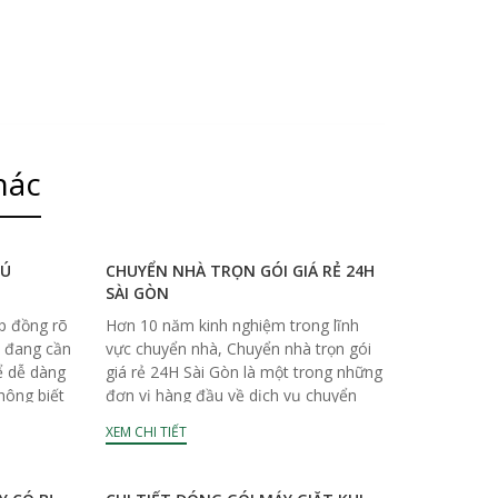
hác
HÚ
CHUYỂN NHÀ TRỌN GÓI GIÁ RẺ 24H
SÀI GÒN
p đồng rõ
Hơn 10 năm kinh nghiệm trong lĩnh
n đang cần
vực chuyển nhà, Chuyển nhà trọn gói
ể dễ dàng
giá rẻ 24H Sài Gòn là một trong những
hông biết
đơn vị hàng đầu về dịch vụ chuyển
nhà, văn phòng,...
XEM CHI TIẾT