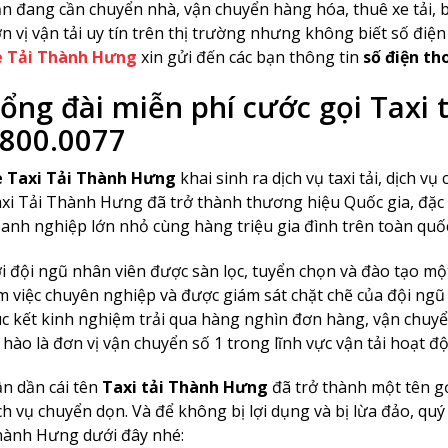
n đang cần chuyển nhà, vận chuyển hàng hóa, thuê xe tải, 
n vị vận tải uy tín trên thị trường nhưng không biết số điện 
 Tải Thành Hưng
xin gửi đến các bạn thông tin
số điện th
ổng đài miễn phí cước gọi Taxi
800.0077
 Taxi Tải Thành Hưng
khai sinh ra dịch vụ taxi tải, dịch 
xi Tải Thành Hưng đã trở thành thương hiệu Quốc gia, đặc biệ
anh nghiệp lớn nhỏ cùng hàng triệu gia đình trên toàn quốc
i đội ngũ nhân viên được sàn lọc, tuyển chọn và đào tạo một
m việc chuyên nghiệp và được giám sát chặt chẽ của đội ngũ
c kết kinh nghiệm trải qua hàng nghìn đơn hàng, vận chuyể
 hào là đơn vị vận chuyển số 1 trong lĩnh vực vận tải hoạt đ
n dần cái tên
Taxi tải Thành Hưng
đã trở thành một tên g
ch vụ chuyển dọn. Và để không bị lợi dụng và bị lừa đảo, quý
ành Hưng dưới đây nhé: