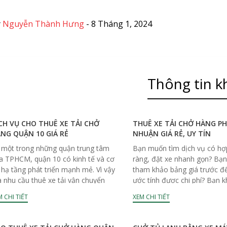
y
Nguyễn Thành Hưng
-
8 Tháng 1, 2024
Thông tin k
CH VỤ CHO THUÊ XE TẢI CHỞ
THUÊ XE TẢI CHỞ HÀNG P
NG QUẬN 10 GIÁ RẺ
NHUẬN GIÁ RẺ, UY TÍN
 một trong những quận trung tâm
Bạn muốn tìm dịch vụ có hợ
a TPHCM, quận 10 có kinh tế và cơ
ràng, đặt xe nhanh gọn? Bạ
 hạ tầng phát triển mạnh mẻ. Vì vậy
tham khảo bảng giá trước đ
 nhu cầu thuê xe tải vận chuyển
ước tính được chi phí? Bạn k
g...
nên...
 CHI TIẾT
XEM CHI TIẾT