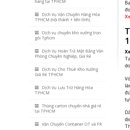
hàng tại TPHCM
Bạ
đơ
Dịch Vụ Vận Chuyển Hàng Hóa
Xe
TPHCM (nội thành + liên tỉnh)
T
Dịch vụ chuyển kho xưởng trọn
1
gói Tphcm
Dịch Vụ Hoàn Trả Mặt Bằng Văn
Xe
Phòng Chuyên Nghiệp, Giá Rẻ
Ta
do
Dịch Vụ Cho Thuê Kho Xưởng
Giá Rẻ TPHCM
Vớ
là
Dịch Vụ Lưu Trữ Hàng Hóa
đú
TPHCM
tự
Thùng carton chuyển nhà giá rẻ
tại TPHCM
Dầ
dị
Vận Chuyển Container OT và FR
Th