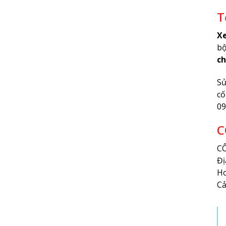
T
Xe
bộ
ch
Sử
cố
09
C
C
Đị
Ho
Cả