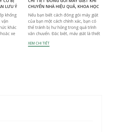
 CÓ BỊ
CHI TIẾT ĐÓNG GÓI MÁY GIẶT KHI
ẦN LƯU Ý
CHUYỂN NHÀ HIỆU QUẢ, KHOA HỌC
bếp khổng
Nếu bạn biết cách đóng gói máy giặt
c vận
của bạn một cách chính xác, bạn có
hức khác
thể tránh bị hư hỏng trong quá trình
 hoặc xe
vận chuyển. Đặc biệt, máy giặt là thiết
bị khá...
XEM CHI TIẾT