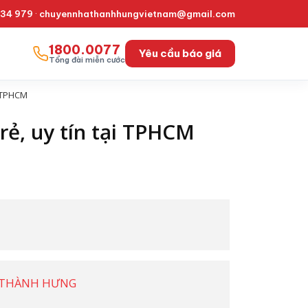
334 979
·
chuyennhathanhhungvietnam@gmail.com
1800.0077
Yêu cầu báo giá
Tổng đài miễn cước
i TPHCM
rẻ, uy tín tại TPHCM
I THÀNH HƯNG