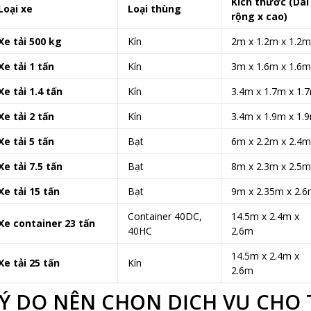
Kích thước (Dài
Loại xe
Loại thùng
rộng x cao)
Xe tải 500 kg
Kín
2m x 1.2m x 1.2m
Xe tải 1 tấn
Kín
3m x 1.6m x 1.6m
Xe tải 1.4 tấn
Kín
3.4m x 1.7m x 1.
Xe tải 2 tấn
Kín
3.4m x 1.9m x 1.
Xe tải 5 tấn
Bạt
6m x 2.2m x 2.4m
Xe tải 7.5 tấn
Bạt
8m x 2.3m x 2.5m
Xe tải 15 tấn
Bạt
9m x 2.35m x 2.
Container 40DC,
14.5m x 2.4m x
Xe container 23 tấn
40HC
2.6m
14.5m x 2.4m x
Xe tải 25 tấn
Kín
2.6m
Ý DO NÊN CHỌN DỊCH VỤ CHO T