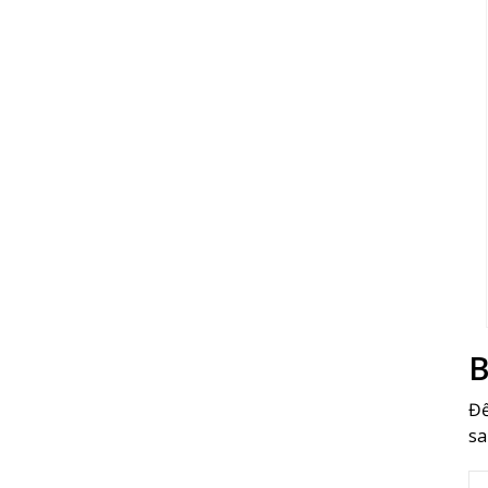
B
Để
sa