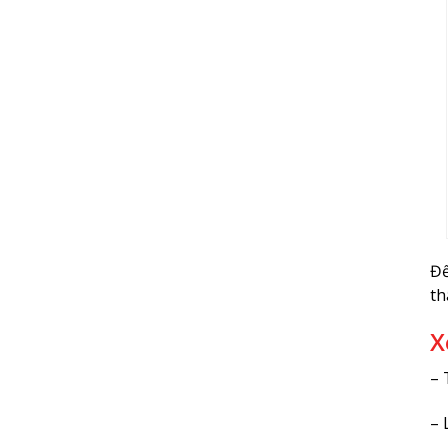
Để
th
X
– 
– 