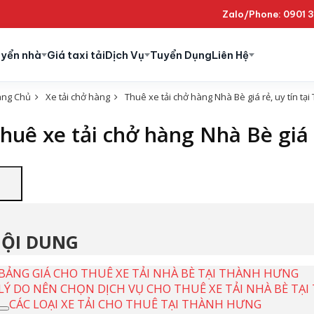
Zalo/Phone: 0901 
uyển nhà
Giá taxi tải
Dịch Vụ
Tuyển Dụng
Liên Hệ
ang Chủ
Xe tải chở hàng
Thuê xe tải chở hàng Nhà Bè giá rẻ, uy tín tạ
huê xe tải chở hàng Nhà Bè giá 
ỘI DUNG
BẢNG GIÁ CHO THUÊ XE TẢI NHÀ BÈ TẠI THÀNH HƯNG
LÝ DO NÊN CHỌN DỊCH VỤ CHO THUÊ XE TẢI NHÀ BÈ TẠ
CÁC LOẠI XE TẢI CHO THUÊ TẠI THÀNH HƯNG