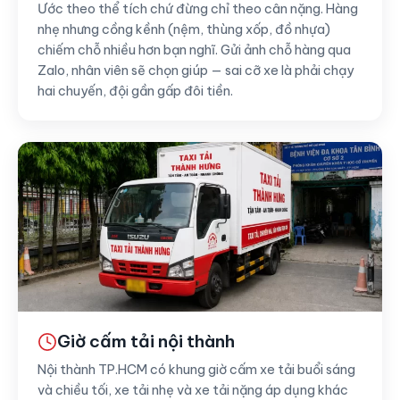
Ước theo thể tích chứ đừng chỉ theo cân nặng. Hàng
nhẹ nhưng cồng kềnh (nệm, thùng xốp, đồ nhựa)
chiếm chỗ nhiều hơn bạn nghĩ. Gửi ảnh chỗ hàng qua
Zalo, nhân viên sẽ chọn giúp — sai cỡ xe là phải chạy
hai chuyến, đội gần gấp đôi tiền.
Giờ cấm tải nội thành
Nội thành TP.HCM có khung giờ cấm xe tải buổi sáng
và chiều tối, xe tải nhẹ và xe tải nặng áp dụng khác