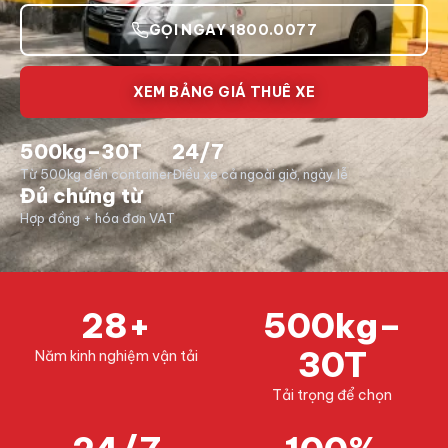
GỌI NGAY 1800.0077
XEM BẢNG GIÁ THUÊ XE
500kg–30T
24/7
Từ 500kg đến container
Điều xe cả ngoài giờ, ngày lễ
Đủ chứng từ
Hợp đồng + hóa đơn VAT
28+
500kg–
30T
Năm kinh nghiệm vận tải
Tải trọng để chọn