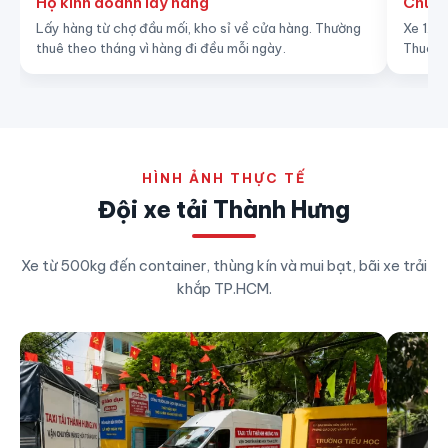
Hộ kinh doanh lấy hàng
Chuyể
Lấy hàng từ chợ đầu mối, kho sỉ về cửa hàng. Thường
Xe 1.5 
thuê theo tháng vì hàng đi đều mỗi ngày.
Thuê th
HÌNH ẢNH THỰC TẾ
Đội xe tải Thành Hưng
Xe từ 500kg đến container, thùng kín và mui bạt, bãi xe trải
khắp TP.HCM.