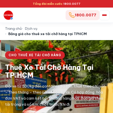
Tổng đài miễn cước
1800.0077
1800.0077
Trang chủ
Dịch vụ
Bảng giá cho thuê xe tải chở hàng tại TPHCM
CHO THUÊ XE TẢI CHỞ HÀNG
Thuê Xe Tải Chở Hàng Tại
TP.HCM
Đội xe từ 500kg đến container 30 tấn, thuê theo chuyến
– theo tháng – theo năm hoặc tự lái. Có hợp đồng, hóa
đơn VAT và cam kết bồi thường hàng hóa. Báo giá theo
tải trọng và số km, chốt trước khi đi.