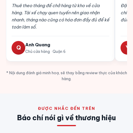
Thuê theo tháng để chở hàng từ kho về cửa
Đặt x
hàng. Tài xế chạy quen tuyến nên giao nhận
chiều,
nhanh, tháng nào cũng có hóa đơn đầy đủ để kế
đúng 
toán làm sổ.
Anh Quang
Q
Y
Chủ cửa hàng · Quận 6
* Nội dung đánh giá minh hoạ, sẽ thay bằng review thực của khách
hàng.
ĐƯỢC NHẮC ĐẾN TRÊN
Báo chí nói gì về thương hiệu