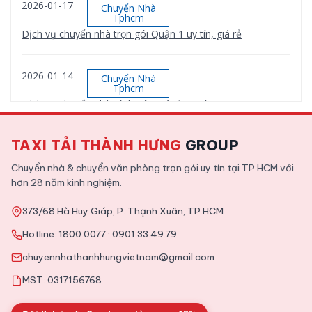
2026-01-17
Chuyển Nhà
Tphcm
Dịch vụ chuyển nhà trọn gói Quận 1 uy tín, giá rẻ
2026-01-14
Chuyển Nhà
Tphcm
Dịch vụ chuyển nhà Bình Tân giá rẻ, uy tín
TAXI TẢI THÀNH HƯNG
GROUP
2026-01-12
Chuyển Nhà
Tphcm
Chuyển nhà & chuyển văn phòng trọn gói uy tín tại TP.HCM với
Dịch vụ chuyển nhà trọn gói Quận 9 uy tín, giá rẻ
hơn 28 năm kinh nghiệm.
373/68 Hà Huy Giáp, P. Thạnh Xuân, TP.HCM
2025-11-09
Tin Tức
Hotline:
1800.0077
·
0901.33.49.79
Tổng hợp kinh nghiệm chuyển văn phòng chi tiết từ A tới Z
chuyennhathanhhungvietnam@gmail.com
MST: 0317156768