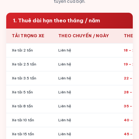
tuyến của bạn.
1. Thuê dài hạn theo tháng / năm
TẢI TRỌNG XE
THEO CHUYẾN / NGÀY
THEO
Xe tải 2 tấn
Liên hệ
18 – 22 
Xe tải 2.5 tấn
Liên hệ
19 – 23 
Xe tải 3.5 tấn
Liên hệ
22 – 24 
Xe tải 5 tấn
Liên hệ
28 – 34 
Xe tải 8 tấn
Liên hệ
35 – 40
Xe tải 10 tấn
Liên hệ
40 – 45
Xe tải 15 tấn
Liên hệ
45 – 50