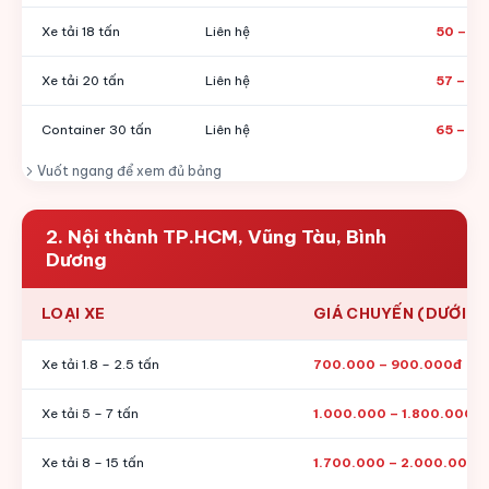
Xe tải 18 tấn
Liên hệ
50 – 55 
Xe tải 20 tấn
Liên hệ
57 – 61 
Container 30 tấn
Liên hệ
65 – 72 
Vuốt ngang để xem đủ bảng
2. Nội thành TP.HCM, Vũng Tàu, Bình
Dương
LOẠI XE
GIÁ CHUYẾN (DƯỚI 1
Xe tải 1.8 – 2.5 tấn
700.000 – 900.000đ
Xe tải 5 – 7 tấn
1.000.000 – 1.800.000đ
Xe tải 8 – 15 tấn
1.700.000 – 2.000.000đ