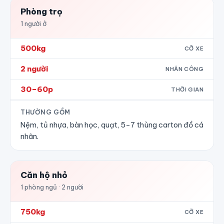
Phòng trọ
1 người ở
500kg
CỠ XE
2 người
NHÂN CÔNG
30–60p
THỜI GIAN
THƯỜNG GỒM
Nệm, tủ nhựa, bàn học, quạt, 5–7 thùng carton đồ cá
nhân.
Căn hộ nhỏ
1 phòng ngủ · 2 người
750kg
CỠ XE