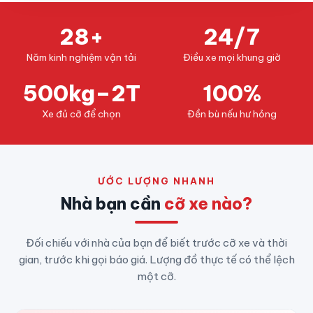
28+
24/7
Năm kinh nghiệm vận tải
Điều xe mọi khung giờ
500kg–2T
100%
Xe đủ cỡ để chọn
Đền bù nếu hư hỏng
ƯỚC LƯỢNG NHANH
Nhà bạn cần
cỡ xe nào?
Đối chiếu với nhà của bạn để biết trước cỡ xe và thời
gian, trước khi gọi báo giá. Lượng đồ thực tế có thể lệch
một cỡ.