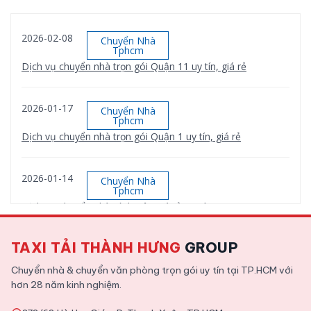
2026-02-08
Chuyển Nhà
Tphcm
Dịch vụ chuyển nhà trọn gói Quận 11 uy tín, giá rẻ
2026-01-17
Chuyển Nhà
Tphcm
Dịch vụ chuyển nhà trọn gói Quận 1 uy tín, giá rẻ
2026-01-14
Chuyển Nhà
Tphcm
Dịch vụ chuyển nhà Bình Tân giá rẻ, uy tín
TAXI TẢI THÀNH HƯNG
GROUP
2026-01-12
Chuyển Nhà
Tphcm
Chuyển nhà & chuyển văn phòng trọn gói uy tín tại TP.HCM với
Dịch vụ chuyển nhà trọn gói Quận 9 uy tín, giá rẻ
hơn 28 năm kinh nghiệm.