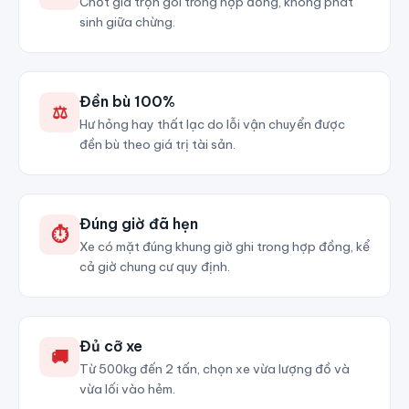
Chốt giá trọn gói trong hợp đồng, không phát
sinh giữa chừng.
Đền bù 100%
⚖
Hư hỏng hay thất lạc do lỗi vận chuyển được
đền bù theo giá trị tài sản.
Đúng giờ đã hẹn
⏱
Xe có mặt đúng khung giờ ghi trong hợp đồng, kể
cả giờ chung cư quy định.
Đủ cỡ xe
🚚
Từ 500kg đến 2 tấn, chọn xe vừa lượng đồ và
vừa lối vào hẻm.