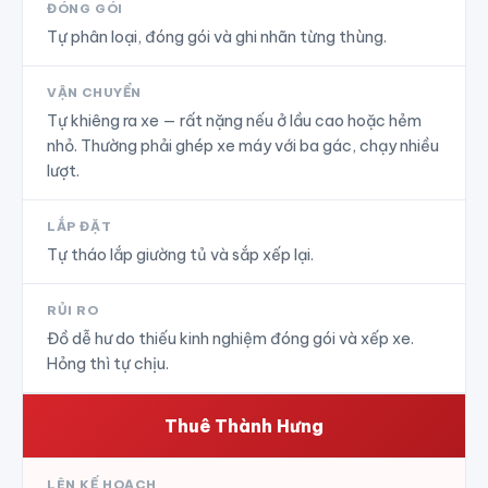
ĐÓNG GÓI
Tự phân loại, đóng gói và ghi nhãn từng thùng.
VẬN CHUYỂN
Tự khiêng ra xe — rất nặng nếu ở lầu cao hoặc hẻm
nhỏ. Thường phải ghép xe máy với ba gác, chạy nhiều
lượt.
LẮP ĐẶT
Tự tháo lắp giường tủ và sắp xếp lại.
RỦI RO
Đồ dễ hư do thiếu kinh nghiệm đóng gói và xếp xe.
Hỏng thì tự chịu.
Thuê Thành Hưng
LÊN KẾ HOẠCH