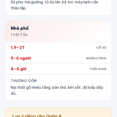
Sô pha, hai giường, tủ áo lớn, kệ tivi, máy lạnh cần
tháo lắp.
Nhà phố
1 trệt 2 lầu
1,9–2T
CỠ XE
5–6 người
NHÂN CÔNG
4–6 giờ
THỜI GIAN
THƯỜNG GỒM
Nội thất gỗ nhiều tầng, bàn thờ, két sắt, đồ bếp đầy
đủ.
Lưu ý riêng cho Quận 4