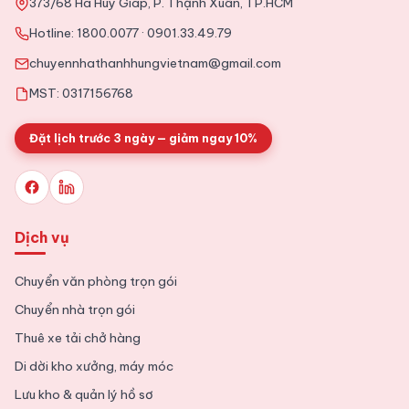
373/68 Hà Huy Giáp, P. Thạnh Xuân, TP.HCM
2025-11-09
Tin Tức
Hotline:
1800.0077
·
0901.33.49.79
Tổng hợp kinh nghiệm chuyển văn phòng chi tiết từ A tới Z
chuyennhathanhhungvietnam@gmail.com
MST: 0317156768
Đặt lịch trước 3 ngày — giảm ngay 10%
Dịch vụ
Chuyển văn phòng trọn gói
Chuyển nhà trọn gói
Thuê xe tải chở hàng
Di dời kho xưởng, máy móc
Lưu kho & quản lý hồ sơ