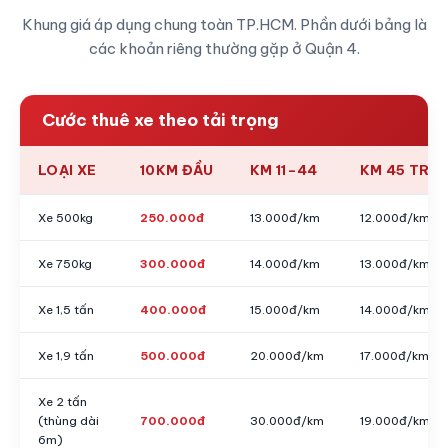
Khung giá áp dụng chung toàn TP.HCM. Phần dưới bảng là
các khoản riêng thường gặp ở Quận 4.
Cước thuê xe theo tải trọng
LOẠI XE
10KM ĐẦU
KM 11–44
KM 45 TRỞ 
Xe 500kg
250.000đ
13.000đ/km
12.000đ/km
Xe 750kg
300.000đ
14.000đ/km
13.000đ/km
Xe 1,5 tấn
400.000đ
15.000đ/km
14.000đ/km
Xe 1,9 tấn
500.000đ
20.000đ/km
17.000đ/km
Xe 2 tấn
(thùng dài
700.000đ
30.000đ/km
19.000đ/km
6m)