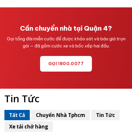
Cần chuyển nhà tại Quận 4?
Gọi tổng đài miễn cước để được khảo sát và báo giá trọn
gói — đã gồm cước xe và bốc xếp hai đầu.
GỌI 1800.0077
Tin Tức
Tất Cả
Chuyển Nhà Tphcm
Tin Tức
Xe tải chở hàng