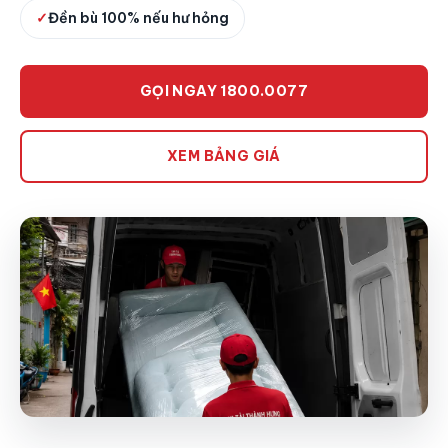
✓
Đền bù 100% nếu hư hỏng
GỌI NGAY 1800.0077
XEM BẢNG GIÁ