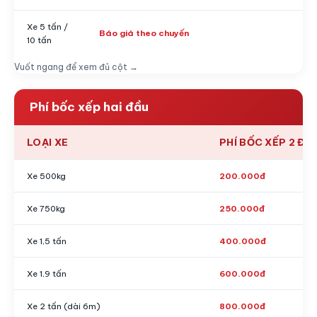
Xe 5 tấn /
Báo giá theo chuyến
10 tấn
Vuốt ngang để xem đủ cột →
Phí bốc xếp hai đầu
LOẠI XE
PHÍ BỐC XẾP 2 ĐẦ
Xe 500kg
200.000đ
Xe 750kg
250.000đ
Xe 1,5 tấn
400.000đ
Xe 1,9 tấn
600.000đ
Xe 2 tấn (dài 6m)
800.000đ