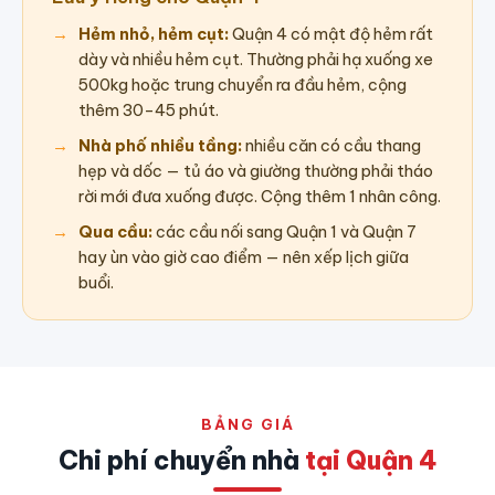
Hẻm nhỏ, hẻm cụt:
Quận 4 có mật độ hẻm rất
dày và nhiều hẻm cụt. Thường phải hạ xuống xe
500kg hoặc trung chuyển ra đầu hẻm, cộng
thêm 30–45 phút.
Nhà phố nhiều tầng:
nhiều căn có cầu thang
hẹp và dốc — tủ áo và giường thường phải tháo
rời mới đưa xuống được. Cộng thêm 1 nhân công.
Qua cầu:
các cầu nối sang Quận 1 và Quận 7
hay ùn vào giờ cao điểm — nên xếp lịch giữa
buổi.
BẢNG GIÁ
Chi phí chuyển nhà
tại Quận 4