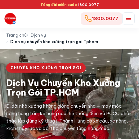
Tổng đài miễn cước
1800.0077
1800.0077
Trang chủ
Dịch vụ
Dịch vụ chuyển kho xưởng trọn gói Tphcm
CHUYỂN KHO XƯỞNG TRỌN GÓI
Dịch Vụ Chuyển Kho Xưởng
Trọn Gói TP.HCM
Di dời nhà xưởng không giống chuyển nhà — máy móc
nặng hàng tấn, kệ hàng cao, hệ thống điện và PCCC phải
tháo lắp đúng kỹ thuật. Thành Hưng có xe cẩu, xe nâng,
kích thủy lực và đội thợ chuyên từng hạng mục.