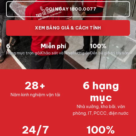
GỌI NGAY 1800.0077
XEM BẢNG GIÁ & CÁCH TÍNH
6
Miễn phí
100%
Hạng mục trọn gói
Khảo sát và lên phương án
Đền bù giá trị tài sản
28+
6 hạng
mục
Năm kinh nghiệm vận tải
Nhà xưởng, kho bãi, văn
phòng, IT, PCCC, điện nước
24/7
100%