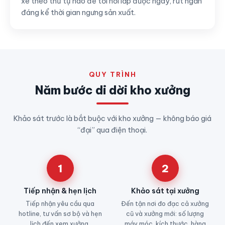
xe theo thứ tự nào để tới nơi lắp được ngay, rút ngắn
đáng kể thời gian ngưng sản xuất.
QUY TRÌNH
Năm bước di dời kho xưởng
Khảo sát trước là bắt buộc với kho xưởng — không báo giá
“đại” qua điện thoại.
1
2
Tiếp nhận & hẹn lịch
Khảo sát tại xưởng
Tiếp nhận yêu cầu qua
Đến tận nơi đo đạc cả xưởng
hotline, tư vấn sơ bộ và hẹn
cũ và xưởng mới: số lượng
lịch đến xem xưởng.
máy móc, kích thước, hàng