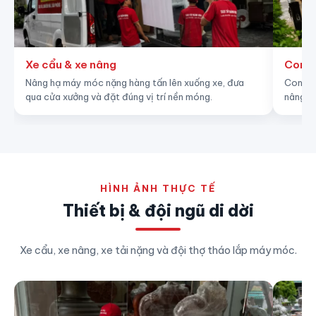
Xe cẩu & xe nâng
Con lă
Nâng hạ máy móc nặng hàng tấn lên xuống xe, đưa
Con lăn
qua cửa xưởng và đặt đúng vị trí nền móng.
nâng kh
HÌNH ẢNH THỰC TẾ
Thiết bị & đội ngũ di dời
Xe cẩu, xe nâng, xe tải nặng và đội thợ tháo lắp máy móc.