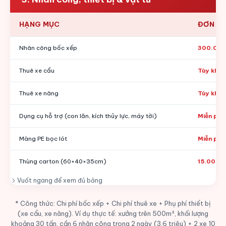
HẠNG MỤC
ĐƠN GI
Nhân công bốc xếp
300.000
Thuê xe cẩu
Tùy khối 
Thuê xe nâng
Tùy khối 
Dụng cụ hỗ trợ (con lăn, kích thủy lực, máy tời)
Miễn phí
Màng PE bọc lót
Miễn phí
Thùng carton (60×40×35cm)
15.000đ
Vuốt ngang để xem đủ bảng
* Công thức: Chi phí bốc xếp + Chi phí thuê xe + Phụ phí thiết bị
(xe cẩu, xe nâng). Ví dụ thực tế: xưởng trên 500m², khối lượng
khoảng 30 tấn, cần 6 nhân công trong 2 ngày (3,6 triệu) + 2 xe 10