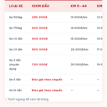
LOẠI XE
10KM ĐẦU
KM 11–44
KM 4
Xe 500kg
250.000đ
13.000đ/km
12.000
Xe 750kg
300.000đ
14.000đ/km
13.000
Xe 1,5 tấn
400.000đ
15.000đ/km
14.000
Xe 1,9 tấn
500.000đ
20.000đ/km
17.000
Xe 2 tấn
chuyên
700.000đ
30.000đ/km
19.000
dụng
Xe 5 tấn
Báo giá theo chuyến
—
—
Xe 10 tấn
Báo giá theo chuyến
—
—
Vuốt ngang để xem đủ bảng