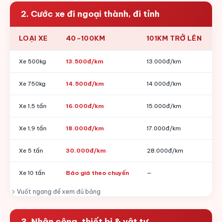
2. Cước xe đi ngoại thành, đi tỉnh
LOẠI XE
40–100KM
101KM TRỞ LÊN
Xe 500kg
13.500đ/km
13.000đ/km
Xe 750kg
14.500đ/km
14.000đ/km
Xe 1,5 tấn
16.000đ/km
15.000đ/km
Xe 1,9 tấn
18.000đ/km
17.000đ/km
Xe 5 tấn
30.000đ/km
28.000đ/km
Xe 10 tấn
Báo giá theo chuyến
—
Vuốt ngang để xem đủ bảng
3. Nhân công, thiết bị & vật tư