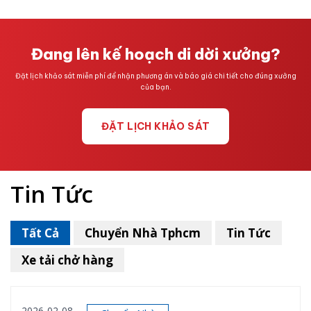
Đang lên kế hoạch di dời xưởng?
Đặt lịch khảo sát miễn phí để nhận phương án và báo giá chi tiết cho đúng xưởng
của bạn.
ĐẶT LỊCH KHẢO SÁT
Tin Tức
Tất Cả
Chuyển Nhà Tphcm
Tin Tức
Xe tải chở hàng
2026-02-08