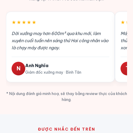
★★★★★
★★
Dời xưởng may hơn 600m² qua khu mới, làm
Máy C
xuyên cuối tuần nên sáng thứ Hai công nhân vào
thủy l
là chạy máy được ngay.
xong 
Anh Nghĩa
N
T
Giám đốc xưởng may · Bình Tân
* Nội dung đánh giá minh hoạ, sẽ thay bằng review thực của khách
hàng.
ĐƯỢC NHẮC ĐẾN TRÊN