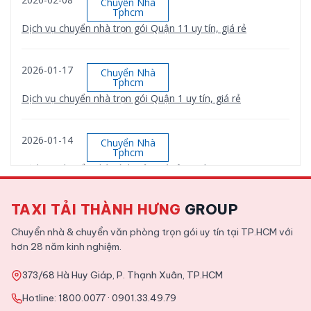
Chuyển Nhà
Tphcm
Dịch vụ chuyển nhà trọn gói Quận 11 uy tín, giá rẻ
2026-01-17
Chuyển Nhà
Tphcm
Dịch vụ chuyển nhà trọn gói Quận 1 uy tín, giá rẻ
2026-01-14
Chuyển Nhà
Tphcm
Dịch vụ chuyển nhà Bình Tân giá rẻ, uy tín
TAXI TẢI THÀNH HƯNG
GROUP
2026-01-12
Chuyển Nhà
Tphcm
Chuyển nhà & chuyển văn phòng trọn gói uy tín tại TP.HCM với
Dịch vụ chuyển nhà trọn gói Quận 9 uy tín, giá rẻ
hơn 28 năm kinh nghiệm.
373/68 Hà Huy Giáp, P. Thạnh Xuân, TP.HCM
2025-11-09
Tin Tức
Hotline:
1800.0077
·
0901.33.49.79
Tổng hợp kinh nghiệm chuyển văn phòng chi tiết từ A tới Z