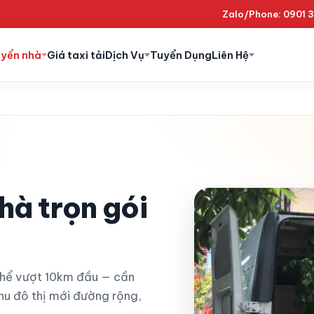
Zalo/Phone: 0901 
uyển nhà
Giá taxi tải
Dịch Vụ
Tuyển Dụng
Liên Hệ
hà trọn gói
thể vượt 10km đầu — cần
hu đô thị mới đường rộng,