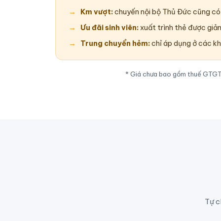
Km vượt:
chuyến nội bộ Thủ Đức cũng có 
Ưu đãi sinh viên:
xuất trình thẻ được giả
Trung chuyển hẻm:
chỉ áp dụng ở các kh
* Giá chưa bao gồm thuế GTGT. 
Tự c