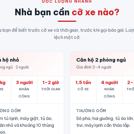
ƯỚC LƯỢNG NHANH
Nhà bạn cần
cỡ xe nào?
a bạn để biết trước cỡ xe và thời gian, trước khi gọi báo giá. Lư
lệch một cỡ.
 hộ nhỏ
Căn hộ 2 phòng ngủ
ng ngủ · 2 người
Gia đình 3–4 người
kg
3 người
1–2 giờ
1,5 tấn
4 người
2–
XE
NHÂN
THỜI GIAN
CỠ XE
NHÂN
THỜ
CÔNG
CÔNG
ỜNG GỒM
THƯỜNG GỒM
 tủ lạnh, máy giặt, tủ áo,
Sô pha, hai giường, tủ áo lớn
ăn nhỏ và khoảng 10 thùng
tivi, máy lạnh cần tháo lắp.
on.