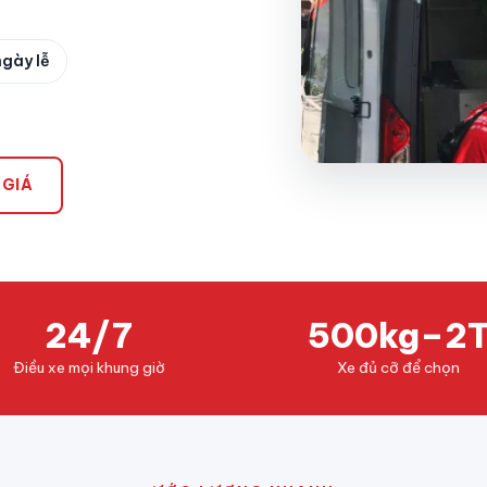
ngày lễ
 GIÁ
24/7
500kg–2
Điều xe mọi khung giờ
Xe đủ cỡ để chọn