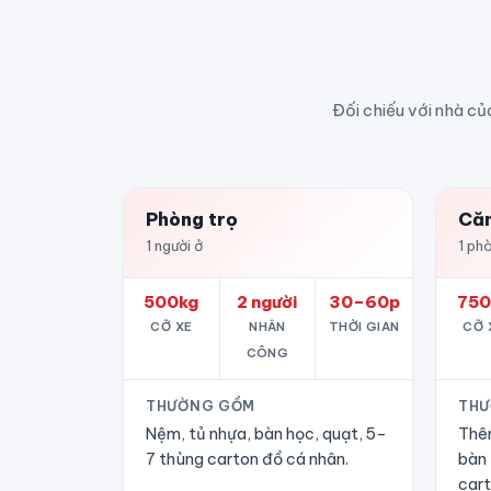
Đối chiếu với nhà củ
Phòng trọ
Căn
1 người ở
1 phò
500kg
2 người
30–60p
750
CỠ XE
NHÂN
THỜI GIAN
CỠ 
CÔNG
THƯỜNG GỒM
THƯ
Nệm, tủ nhựa, bàn học, quạt, 5–
Thêm
7 thùng carton đồ cá nhân.
bàn 
cart