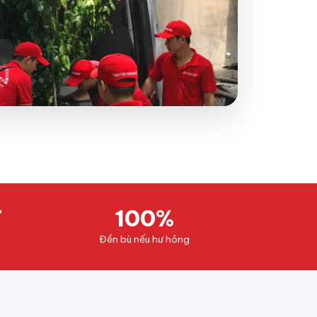
T
100%
Đền bù nếu hư hỏng