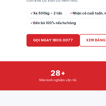
còn khu cũ vẫn có hẻm nhỏ.
✓
Xe 500kg – 2 tấn
✓
Nhận cả cuối tuần, 
✓
Đền bù 100% nếu hư hỏng
GỌI NGAY 1800.0077
XEM BẢNG
28+
Năm kinh nghiệm vận tải