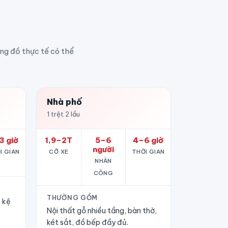
ợng đồ thực tế có thể
Nhà phố
1 trệt 2 lầu
3 giờ
1,9–2T
5–6
4–6 giờ
người
I GIAN
CỠ XE
THỜI GIAN
NHÂN
CÔNG
THƯỜNG GỒM
, kệ
Nội thất gỗ nhiều tầng, bàn thờ,
két sắt, đồ bếp đầy đủ.