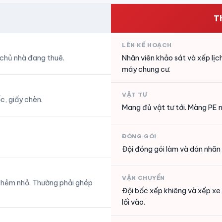
T
LÊN KẾ HOẠCH
 chủ nhà đang thuê.
Nhân viên khảo sát và xếp lị
máy chung cư.
VẬT TƯ
c, giấy chèn.
Mang đủ vật tư tới. Màng PE m
ĐÓNG GÓI
Đội đóng gói làm và dán nhãn
VẬN CHUYỂN
c hẻm nhỏ. Thường phải ghép
Đội bốc xếp khiêng và xếp xe
lối vào.