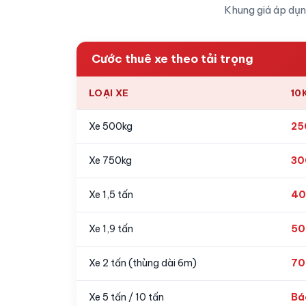
Khung giá áp dụn
Cước thuê xe theo tải trọng
LOẠI XE
10
Xe 500kg
25
Xe 750kg
30
Xe 1,5 tấn
40
Xe 1,9 tấn
50
Xe 2 tấn (thùng dài 6m)
70
Xe 5 tấn / 10 tấn
Bá