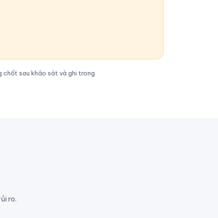
 chốt sau khảo sát và ghi trong
i ro.