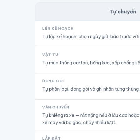
Tự chuyển
LÊN KẾ HOẠCH
Tự lập kế hoạch, chọn ngày giờ, báo trước với
VẬT TƯ
Tự mua thùng carton, băng keo, xốp chống số
ĐÓNG GÓI
Tự phân loại, đóng gói và ghi nhãn từng thùng.
VẬN CHUYỂN
Tự khiêng ra xe — rất nặng nếu ở lầu cao hoặ
xe máy với ba gác, chạy nhiều lượt.
LẮP ĐẶT