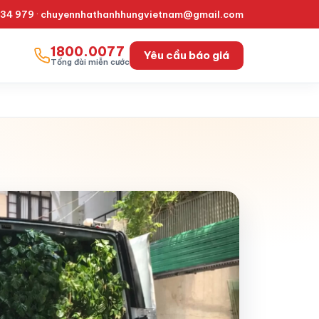
334 979
·
chuyennhathanhhungvietnam@gmail.com
1800.0077
Yêu cầu báo giá
Tổng đài miễn cước