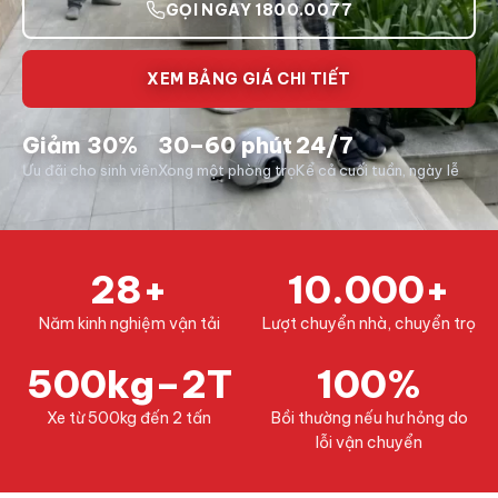
GỌI NGAY 1800.0077
XEM BẢNG GIÁ CHI TIẾT
Giảm 30%
30–60 phút
24/7
Ưu đãi cho sinh viên
Xong một phòng trọ
Kể cả cuối tuần, ngày lễ
28+
10.000+
Năm kinh nghiệm vận tải
Lượt chuyển nhà, chuyển trọ
500kg–2T
100%
Xe từ 500kg đến 2 tấn
Bồi thường nếu hư hỏng do
lỗi vận chuyển