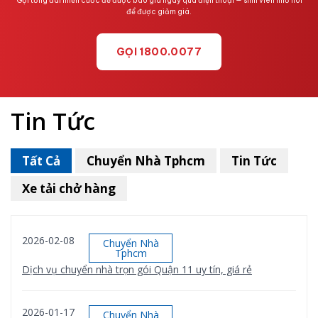
Gọi tổng đài miễn cước để được báo giá ngay qua điện thoại — sinh viên nhớ nói
để được giảm giá.
GỌI 1800.0077
Tin Tức
Tất Cả
Chuyển Nhà Tphcm
Tin Tức
Xe tải chở hàng
2026-02-08
Chuyển Nhà
Tphcm
Dịch vụ chuyển nhà trọn gói Quận 11 uy tín, giá rẻ
2026-01-17
Chuyển Nhà