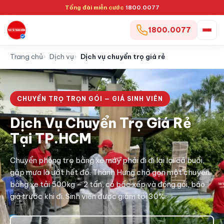
Tổng đài miễn cước
1800.0077
1800.0077
Trang chủ
Dịch vụ
Dịch vụ chuyển trọ giá rẻ
CHUYỂN TRỌ TRỌN GÓI — GIÁ SINH VIÊN
Dịch Vụ Chuyển Trọ Giá Rẻ
Tại TP.HCM
Chuyển phòng trọ bằng xe máy phải đi đi lại lại cả buổi,
gặp mưa là ướt hết đồ. Thành Hưng chở gọn một chuyến
bằng xe tải 500kg – 2 tấn, có bốc xếp và đóng gói, báo
giá trước khi đi. Sinh viên được giảm tới 30%.