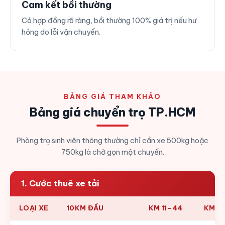
Cam kết bồi thường
Có hợp đồng rõ ràng, bồi thường 100% giá trị nếu hư
hỏng do lỗi vận chuyển.
BẢNG GIÁ THAM KHẢO
Bảng giá chuyển trọ TP.HCM
Phòng trọ sinh viên thông thường chỉ cần xe 500kg hoặc
750kg là chở gọn một chuyến.
1. Cước thuê xe tải
LOẠI XE
10KM ĐẦU
KM 11–44
KM 4