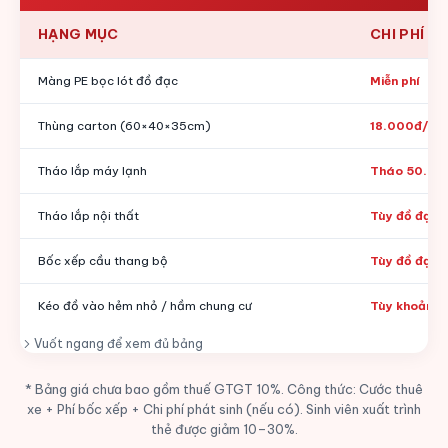
HẠNG MỤC
CHI PHÍ
Màng PE bọc lót đồ đạc
Miễn phí
Thùng carton (60×40×35cm)
18.000đ/th
Tháo lắp máy lạnh
Tháo 50.00
Tháo lắp nội thất
Tùy đồ đạc v
Bốc xếp cầu thang bộ
Tùy đồ đạc 
Kéo đồ vào hẻm nhỏ / hầm chung cư
Tùy khoảng 
Vuốt ngang để xem đủ bảng
* Bảng giá chưa bao gồm thuế GTGT 10%. Công thức: Cước thuê
xe + Phí bốc xếp + Chi phí phát sinh (nếu có). Sinh viên xuất trình
thẻ được giảm 10–30%.