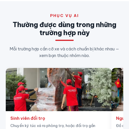
PHỤC VỤ AI
Thường được dùng trong những
trường hợp này
Mỗi trường hợp cần cỡ xe và cách chuẩn bị khác nhau —
xem bạn thuộc nhóm nào.
Sinh viên đổi trọ
Người
Chuyển ký túc xá ra phòng trọ, hoặc đổi trọ gần
Đồ đạc 