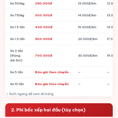
Xe 500kg
250.000đ
13.000đ/km
12.000
Xe 750kg
300.000đ
14.000đ/km
13.000
Xe 1.5 tấn
400.000đ
15.000đ/km
14.000
Xe 1.9 tấn
500.000đ
20.000đ/km
17.000
Xe 2 tấn
(thùng
700.000đ
30.000đ/km
19.000
dài 6m)
Xe 5 tấn
Báo giá theo chuyến
—
—
Xe 10 tấn
Báo giá theo chuyến
—
—
Vuốt ngang để xem đủ bảng
2. Phí bốc xếp hai đầu (tùy chọn)