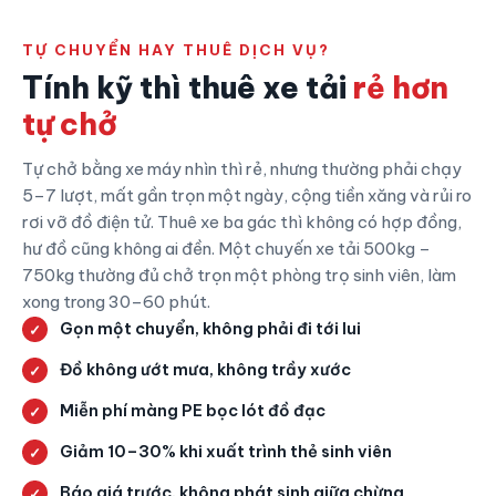
TỰ CHUYỂN HAY THUÊ DỊCH VỤ?
Tính kỹ thì thuê xe tải
rẻ hơn
tự chở
Tự chở bằng xe máy nhìn thì rẻ, nhưng thường phải chạy
5–7 lượt, mất gần trọn một ngày, cộng tiền xăng và rủi ro
rơi vỡ đồ điện tử. Thuê xe ba gác thì không có hợp đồng,
hư đồ cũng không ai đền. Một chuyến xe tải 500kg –
750kg thường đủ chở trọn một phòng trọ sinh viên, làm
xong trong 30–60 phút.
Gọn một chuyển, không phải đi tới lui
Đồ không ướt mưa, không trầy xước
Miễn phí màng PE bọc lót đồ đạc
Giảm 10–30% khi xuất trình thẻ sinh viên
Báo giá trước, không phát sinh giữa chừng