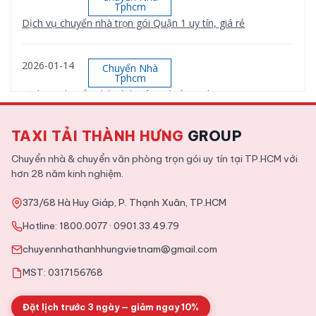
Tphcm
Dịch vụ chuyển nhà trọn gói Quận 1 uy tín, giá rẻ
2026-01-14
Chuyển Nhà
Tphcm
Dịch vụ chuyển nhà Bình Tân giá rẻ, uy tín
TAXI TẢI THÀNH HƯNG
GROUP
2026-01-12
Chuyển Nhà
Tphcm
Chuyển nhà & chuyển văn phòng trọn gói uy tín tại TP.HCM với
Dịch vụ chuyển nhà trọn gói Quận 9 uy tín, giá rẻ
hơn 28 năm kinh nghiệm.
373/68 Hà Huy Giáp, P. Thạnh Xuân, TP.HCM
2025-11-09
Tin Tức
Hotline:
1800.0077
·
0901.33.49.79
Tổng hợp kinh nghiệm chuyển văn phòng chi tiết từ A tới Z
chuyennhathanhhungvietnam@gmail.com
MST: 0317156768
Đặt lịch trước 3 ngày — giảm ngay 10%