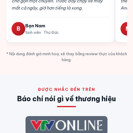
chở gọn một chuyến. Trước đây chạy xe máy
thêm 
mất cả ngày, giờ hơn tiếng là xong.
Anh e
Bạn Nam
B
N
Sinh viên · Thủ Đức
* Nội dung đánh giá minh hoạ, sẽ thay bằng review thực của khách
hàng.
ĐƯỢC NHẮC ĐẾN TRÊN
Báo chí nói gì về thương hiệu