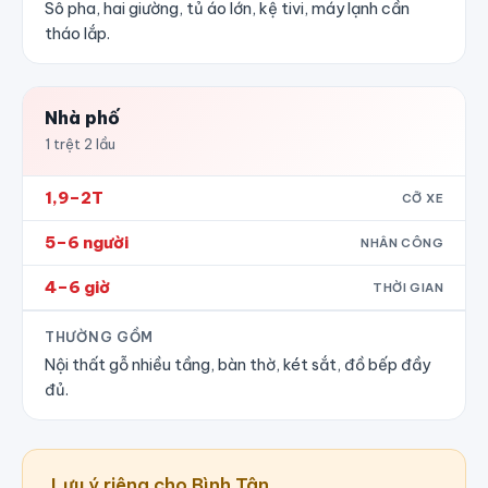
Sô pha, hai giường, tủ áo lớn, kệ tivi, máy lạnh cần
tháo lắp.
Nhà phố
1 trệt 2 lầu
1,9–2T
CỠ XE
5–6 người
NHÂN CÔNG
4–6 giờ
THỜI GIAN
THƯỜNG GỒM
Nội thất gỗ nhiều tầng, bàn thờ, két sắt, đồ bếp đầy
đủ.
Lưu ý riêng cho Bình Tân