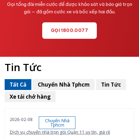
Gọi tổng đài miễn cước để được khảo sát và báo giá trọn
gói — đã gồm cước xe và bốc xếp hai đầu.
GỌI 1800.0077
Tin Tức
Tất Cả
Chuyển Nhà Tphcm
Tin Tức
Xe tải chở hàng
2026-02-08
Chuyển Nhà
Tphcm
Dịch vụ chuyển nhà trọn gói Quận 11 uy tín, giá rẻ