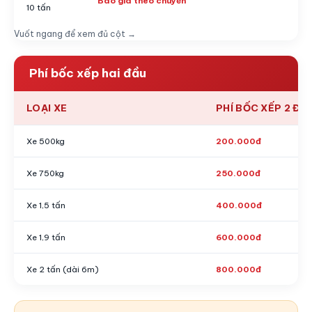
Báo giá theo chuyến
10 tấn
Vuốt ngang để xem đủ cột →
Phí bốc xếp hai đầu
LOẠI XE
PHÍ BỐC XẾP 2 ĐẦ
Xe 500kg
200.000đ
Xe 750kg
250.000đ
Xe 1,5 tấn
400.000đ
Xe 1,9 tấn
600.000đ
Xe 2 tấn (dài 6m)
800.000đ