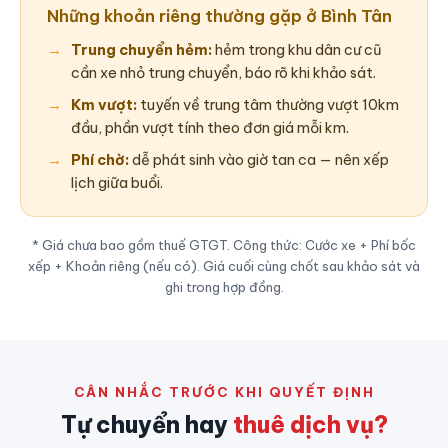
Những khoản riêng thường gặp ở Bình Tân
Trung chuyển hẻm:
hẻm trong khu dân cư cũ
cần xe nhỏ trung chuyển, báo rõ khi khảo sát.
Km vượt:
tuyến về trung tâm thường vượt 10km
đầu, phần vượt tính theo đơn giá mỗi km.
Phí chờ:
dễ phát sinh vào giờ tan ca — nên xếp
lịch giữa buổi.
* Giá chưa bao gồm thuế GTGT. Công thức: Cước xe + Phí bốc
xếp + Khoản riêng (nếu có). Giá cuối cùng chốt sau khảo sát và
ghi trong hợp đồng.
CÂN NHẮC TRƯỚC KHI QUYẾT ĐỊNH
Tự chuyển hay
thuê dịch vụ?