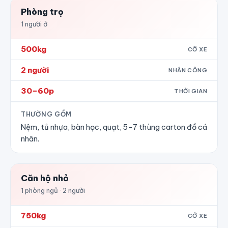
Phòng trọ
1 người ở
500kg
CỠ XE
2 người
NHÂN CÔNG
30–60p
THỜI GIAN
THƯỜNG GỒM
Nệm, tủ nhựa, bàn học, quạt, 5–7 thùng carton đồ cá
nhân.
Căn hộ nhỏ
1 phòng ngủ · 2 người
750kg
CỠ XE