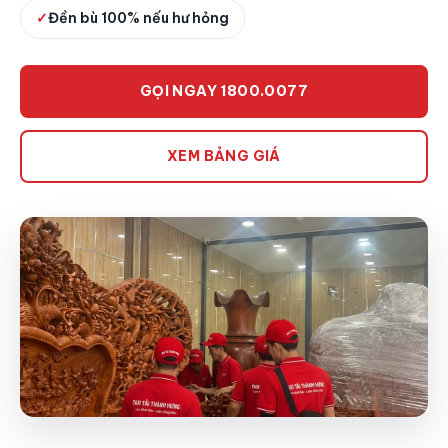
✓
Đền bù 100% nếu hư hỏng
GỌI NGAY 1800.0077
XEM BẢNG GIÁ