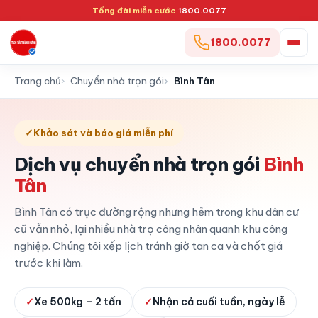
Tổng đài miễn cước
1800.0077
1800.0077
Trang chủ
Chuyển nhà trọn gói
Bình Tân
✓
Khảo sát và báo giá miễn phí
Dịch vụ chuyển nhà trọn gói
Bình
Tân
Bình Tân có trục đường rộng nhưng hẻm trong khu dân cư
cũ vẫn nhỏ, lại nhiều nhà trọ công nhân quanh khu công
nghiệp. Chúng tôi xếp lịch tránh giờ tan ca và chốt giá
trước khi làm.
✓
Xe 500kg – 2 tấn
✓
Nhận cả cuối tuần, ngày lễ