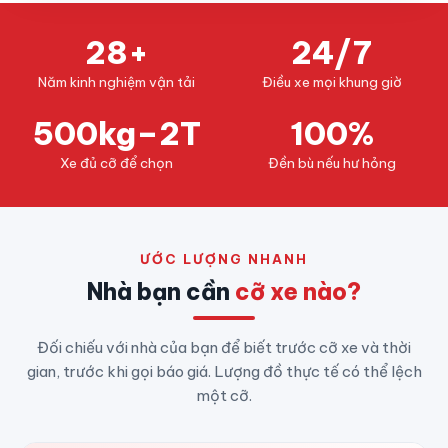
28+
24/7
Năm kinh nghiệm vận tải
Điều xe mọi khung giờ
500kg–2T
100%
Xe đủ cỡ để chọn
Đền bù nếu hư hỏng
ƯỚC LƯỢNG NHANH
Nhà bạn cần
cỡ xe nào?
Đối chiếu với nhà của bạn để biết trước cỡ xe và thời
gian, trước khi gọi báo giá. Lượng đồ thực tế có thể lệch
một cỡ.