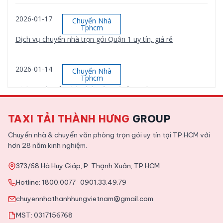
2026-01-17
Chuyển Nhà
Tphcm
Dịch vụ chuyển nhà trọn gói Quận 1 uy tín, giá rẻ
2026-01-14
Chuyển Nhà
Tphcm
Dịch vụ chuyển nhà Bình Tân giá rẻ, uy tín
TAXI TẢI THÀNH HƯNG
GROUP
2026-01-12
Chuyển Nhà
Tphcm
Chuyển nhà & chuyển văn phòng trọn gói uy tín tại TP.HCM với
Dịch vụ chuyển nhà trọn gói Quận 9 uy tín, giá rẻ
hơn 28 năm kinh nghiệm.
373/68 Hà Huy Giáp, P. Thạnh Xuân, TP.HCM
2025-11-09
Tin Tức
Hotline:
1800.0077
·
0901.33.49.79
Tổng hợp kinh nghiệm chuyển văn phòng chi tiết từ A tới Z
chuyennhathanhhungvietnam@gmail.com
MST: 0317156768