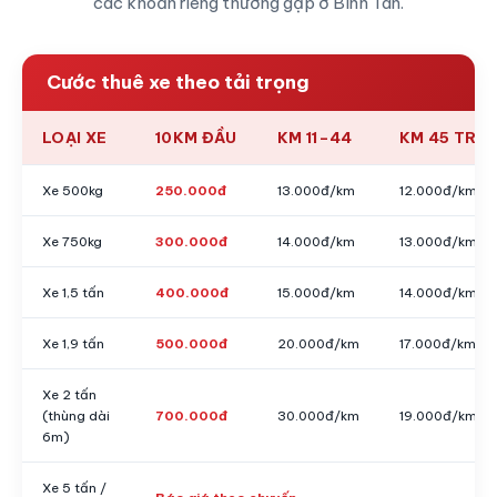
các khoản riêng thường gặp ở Bình Tân.
Cước thuê xe theo tải trọng
LOẠI XE
10KM ĐẦU
KM 11–44
KM 45 TRỞ 
Xe 500kg
250.000đ
13.000đ/km
12.000đ/km
Xe 750kg
300.000đ
14.000đ/km
13.000đ/km
Xe 1,5 tấn
400.000đ
15.000đ/km
14.000đ/km
Xe 1,9 tấn
500.000đ
20.000đ/km
17.000đ/km
Xe 2 tấn
(thùng dài
700.000đ
30.000đ/km
19.000đ/km
6m)
Xe 5 tấn /