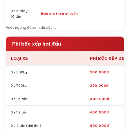
Xe 5 tấn /
Báo giá theo chuyến
10 tấn
Vuốt ngang để xem đủ cột →
Phí bốc xếp hai đầu
LOẠI XE
PHÍ BỐC XẾP 2 ĐẦ
Xe 500kg
200.000đ
Xe 750kg
250.000đ
Xe 1,5 tấn
400.000đ
Xe 1,9 tấn
600.000đ
Xe 2 tấn (dài 6m)
800.000đ