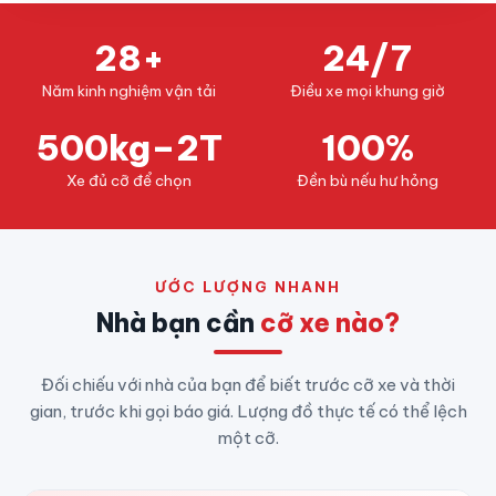
28+
24/7
Năm kinh nghiệm vận tải
Điều xe mọi khung giờ
500kg–2T
100%
Xe đủ cỡ để chọn
Đền bù nếu hư hỏng
ƯỚC LƯỢNG NHANH
Nhà bạn cần
cỡ xe nào?
Đối chiếu với nhà của bạn để biết trước cỡ xe và thời
gian, trước khi gọi báo giá. Lượng đồ thực tế có thể lệch
một cỡ.