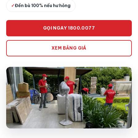
✓
Đền bù 100% nếu hư hỏng
GỌI NGAY 1800.0077
XEM BẢNG GIÁ