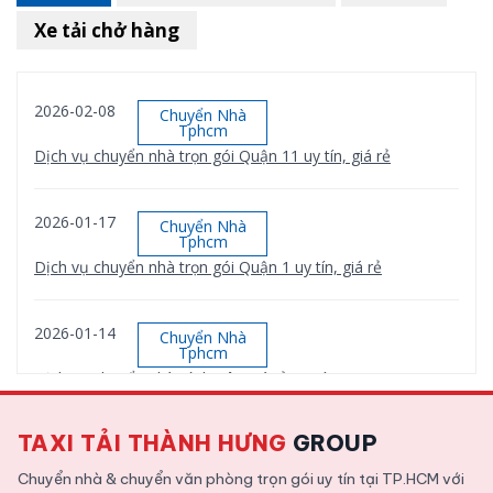
Xe tải chở hàng
2026-02-08
Chuyển Nhà
Tphcm
Dịch vụ chuyển nhà trọn gói Quận 11 uy tín, giá rẻ
2026-01-17
Chuyển Nhà
Tphcm
Dịch vụ chuyển nhà trọn gói Quận 1 uy tín, giá rẻ
2026-01-14
Chuyển Nhà
Tphcm
Dịch vụ chuyển nhà Bình Tân giá rẻ, uy tín
TAXI TẢI THÀNH HƯNG
GROUP
2026-01-12
Chuyển Nhà
Tphcm
Chuyển nhà & chuyển văn phòng trọn gói uy tín tại TP.HCM với
Dịch vụ chuyển nhà trọn gói Quận 9 uy tín, giá rẻ