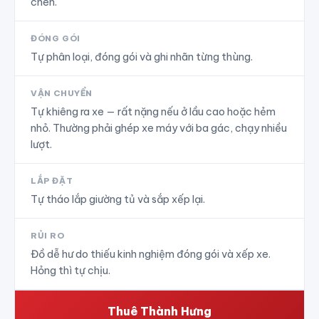
chèn.
ĐÓNG GÓI
Tự phân loại, đóng gói và ghi nhãn từng thùng.
VẬN CHUYỂN
Tự khiêng ra xe — rất nặng nếu ở lầu cao hoặc hẻm
nhỏ. Thường phải ghép xe máy với ba gác, chạy nhiều
lượt.
LẮP ĐẶT
Tự tháo lắp giường tủ và sắp xếp lại.
RỦI RO
Đồ dễ hư do thiếu kinh nghiệm đóng gói và xếp xe.
Hỏng thì tự chịu.
Thuê Thành Hưng