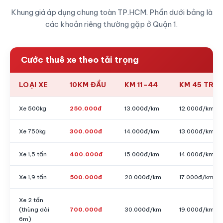
Khung giá áp dụng chung toàn TP.HCM. Phần dưới bảng là
các khoản riêng thường gặp ở Quận 1.
Cước thuê xe theo tải trọng
LOẠI XE
10KM ĐẦU
KM 11–44
KM 45 TRỞ 
Xe 500kg
250.000đ
13.000đ/km
12.000đ/km
Xe 750kg
300.000đ
14.000đ/km
13.000đ/km
Xe 1,5 tấn
400.000đ
15.000đ/km
14.000đ/km
Xe 1,9 tấn
500.000đ
20.000đ/km
17.000đ/km
Xe 2 tấn
(thùng dài
700.000đ
30.000đ/km
19.000đ/km
6m)