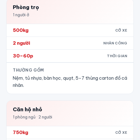
Phòng trọ
1 người ở
500kg
CỠ XE
2 người
NHÂN CÔNG
30–60p
THỜI GIAN
THƯỜNG GỒM
Nệm, tủ nhựa, bàn học, quạt, 5–7 thùng carton đồ cá
nhân.
Căn hộ nhỏ
1 phòng ngủ · 2 người
750kg
CỠ XE