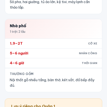
Sô pha, hai giường, tủ áo lớn, kệ tivi, máy lạnh cần
tháo lắp.
Nhà phố
1 trệt 2 lầu
1,9–2T
CỠ XE
5–6 người
NHÂN CÔNG
4–6 giờ
THỜI GIAN
THƯỜNG GỒM
Nội thất gỗ nhiều tầng, bàn thờ, két sắt, đồ bếp đầy
đủ.
Lưu ý riêng cho Quận 1