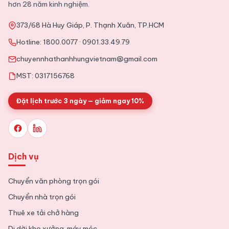
hơn 28 năm kinh nghiệm.
373/68 Hà Huy Giáp, P. Thạnh Xuân, TP.HCM
2025-11-09
Tin Tức
Hotline:
1800.0077
·
0901.33.49.79
Tổng hợp kinh nghiệm chuyển văn phòng chi tiết từ A tới Z
chuyennhathanhhungvietnam@gmail.com
MST: 0317156768
Đặt lịch trước 3 ngày — giảm ngay 10%
Dịch vụ
Chuyển văn phòng trọn gói
Chuyển nhà trọn gói
Thuê xe tải chở hàng
Di dời kho xưởng, máy móc