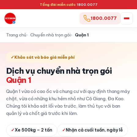
Tổng đài miễn cước
1800.0077
1800.0077
Trang chủ
Chuyển nhà trọn gói
Quận 1
✓
Khảo sát và báo giá miễn phí
Dịch vụ chuyển nhà trọn gói
Quận 1
Quận 1 vừa có cao ốc và chung cư với quy định thang máy
chặt, vừa có những khu hẻm nhỏ như Cô Giang, Đa Kao.
Chúng tôi khảo sát lối vào trước, làm thủ tục với ban
quản lý và chốt giá trước khi làm.
✓
Xe 500kg – 2 tấn
✓
Nhận cả cuối tuần, ngày lễ