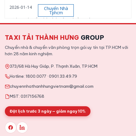
2026-01-14
Chuyển Nhà
Tphcm
Dịch vụ chuyển nhà Bình Tân giá rẻ, uy tín
TAXI TẢI THÀNH HƯNG
GROUP
2026-01-12
Chuyển Nhà
Tphcm
Chuyển nhà & chuyển văn phòng trọn gói uy tín tại TP.HCM với
Dịch vụ chuyển nhà trọn gói Quận 9 uy tín, giá rẻ
hơn 28 năm kinh nghiệm.
373/68 Hà Huy Giáp, P. Thạnh Xuân, TP.HCM
2025-11-09
Tin Tức
Hotline:
1800.0077
·
0901.33.49.79
Tổng hợp kinh nghiệm chuyển văn phòng chi tiết từ A tới Z
chuyennhathanhhungvietnam@gmail.com
MST: 0317156768
Đặt lịch trước 3 ngày — giảm ngay 10%