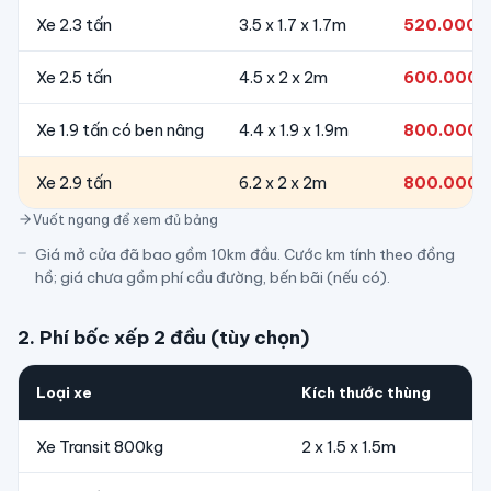
Xe 2.3 tấn
3.5 x 1.7 x 1.7m
520.000đ
Xe 2.5 tấn
4.5 x 2 x 2m
600.000đ
Xe 1.9 tấn có ben nâng
4.4 x 1.9 x 1.9m
800.000đ
Xe 2.9 tấn
6.2 x 2 x 2m
800.000đ
Vuốt ngang để xem đủ bảng
Giá mở cửa đã bao gồm 10km đầu. Cước km tính theo đồng
hồ; giá chưa gồm phí cầu đường, bến bãi (nếu có).
2. Phí bốc xếp 2 đầu (tùy chọn)
Loại xe
Kích thước thùng
Xe Transit 800kg
2 x 1.5 x 1.5m