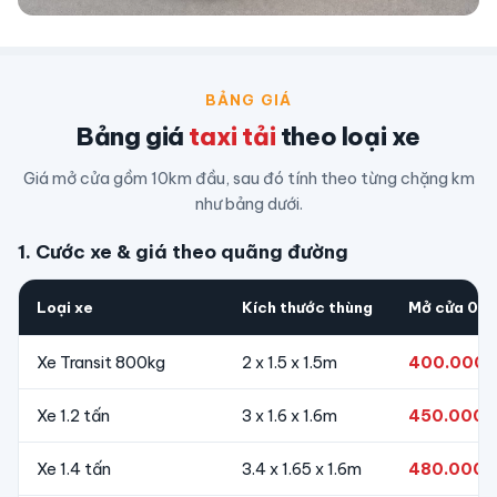
BẢNG GIÁ
Bảng giá
taxi tải
theo loại xe
Giá mở cửa gồm 10km đầu, sau đó tính theo từng chặng km
như bảng dưới.
1. Cước xe & giá theo quãng đường
Loại xe
Kích thước thùng
Mở cửa 0–
Xe Transit 800kg
2 x 1.5 x 1.5m
400.000đ
Xe 1.2 tấn
3 x 1.6 x 1.6m
450.000đ
Xe 1.4 tấn
3.4 x 1.65 x 1.6m
480.000đ