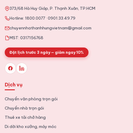
373/68 Hà Huy Giáp, P. Thạnh Xuân, TP.HCM
2025-11-09
Tin Tức
Hotline:
1800.0077
·
0901.33.49.79
Tổng hợp kinh nghiệm chuyển văn phòng chi tiết từ A tới Z
chuyennhathanhhungvietnam@gmail.com
MST: 0317156768
Đặt lịch trước 3 ngày — giảm ngay 10%
Dịch vụ
Chuyển văn phòng trọn gói
Chuyển nhà trọn gói
Thuê xe tải chở hàng
Di dời kho xưởng, máy móc