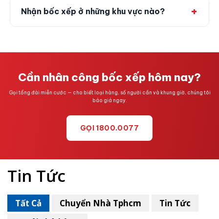
Nhận bốc xếp ở những khu vực nào?
Cần nhân công bốc xếp hôm nay?
Gọi tổng đài miễn cước — cho biết loại hàng, số người cần và khung giờ, chúng tôi
báo giá ngay.
GỌI 1800.0077
Tin Tức
Tất Cả
Chuyển Nhà Tphcm
Tin Tức