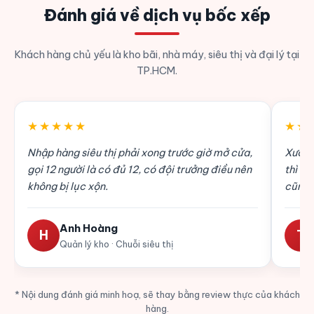
Đánh giá về dịch vụ bốc xếp
Khách hàng chủ yếu là kho bãi, nhà máy, siêu thị và đại lý tại
TP.HCM.
★★★★★
★★
Nhập hàng siêu thị phải xong trước giờ mở cửa,
Xưởng
gọi 12 người là có đủ 12, có đội trưởng điều nên
thì đỡ
không bị lục xộn.
cũng 
Anh Hoàng
H
T
Quản lý kho · Chuỗi siêu thị
* Nội dung đánh giá minh hoạ, sẽ thay bằng review thực của khách
hàng.