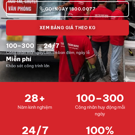
GỌI NGAY 1800.0077
XEM BẢNG GIÁ THEO KG
100–300
24/7
Công nhân mỗi ngày
Làm cả ban đêm, ngày lễ
Miễn phí
Khảo sát công trình lớn
28+
100–300
Năm kinh nghiệm
Công nhân huy động mỗi
ngày
24/7
100%