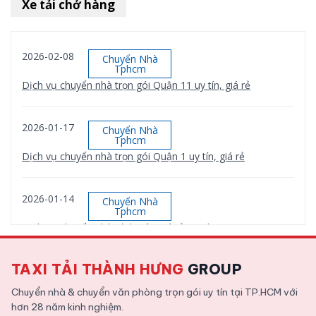
Xe tải chở hàng
2026-02-08
Chuyển Nhà
Tphcm
Dịch vụ chuyển nhà trọn gói Quận 11 uy tín, giá rẻ
2026-01-17
Chuyển Nhà
Tphcm
Dịch vụ chuyển nhà trọn gói Quận 1 uy tín, giá rẻ
2026-01-14
Chuyển Nhà
Tphcm
Dịch vụ chuyển nhà Bình Tân giá rẻ, uy tín
TAXI TẢI THÀNH HƯNG
GROUP
2026-01-12
Chuyển Nhà
Tphcm
Chuyển nhà & chuyển văn phòng trọn gói uy tín tại TP.HCM với
Dịch vụ chuyển nhà trọn gói Quận 9 uy tín, giá rẻ
hơn 28 năm kinh nghiệm.