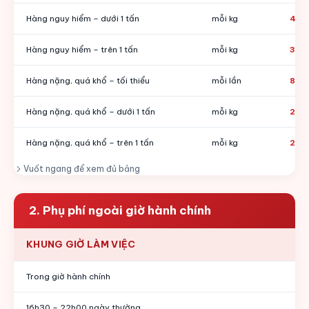
Hàng nguy hiểm – dưới 1 tấn
mỗi kg
400
Hàng nguy hiểm – trên 1 tấn
mỗi kg
300
Hàng nặng, quá khổ – tối thiểu
mỗi lần
80.
Hàng nặng, quá khổ – dưới 1 tấn
mỗi kg
270
Hàng nặng, quá khổ – trên 1 tấn
mỗi kg
230
Vuốt ngang để xem đủ bảng
2. Phụ phí ngoài giờ hành chính
KHUNG GIỜ LÀM VIỆC
Trong giờ hành chính
16h30 – 22h00 ngày thường