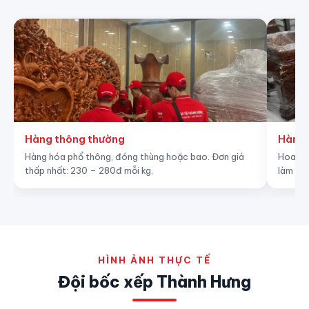
Hàng thông thường
Hàng 
Hàng hóa phổ thông, đóng thùng hoặc bao. Đơn giá
Hoa quả
thấp nhất: 230 – 280đ mỗi kg.
làm nha
HÌNH ẢNH THỰC TẾ
Đội bốc xếp Thành Hưng