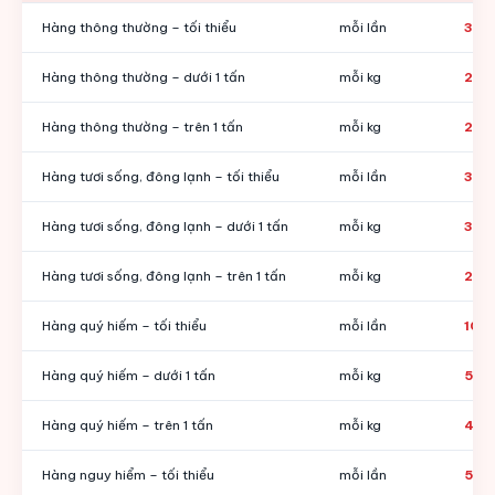
Hàng thông thường – tối thiểu
mỗi lần
30.
Hàng thông thường – dưới 1 tấn
mỗi kg
280
Hàng thông thường – trên 1 tấn
mỗi kg
230
Hàng tươi sống, đông lạnh – tối thiểu
mỗi lần
30.
Hàng tươi sống, đông lạnh – dưới 1 tấn
mỗi kg
300
Hàng tươi sống, đông lạnh – trên 1 tấn
mỗi kg
250
Hàng quý hiếm – tối thiểu
mỗi lần
100
Hàng quý hiếm – dưới 1 tấn
mỗi kg
500
Hàng quý hiếm – trên 1 tấn
mỗi kg
400
Hàng nguy hiểm – tối thiểu
mỗi lần
50.