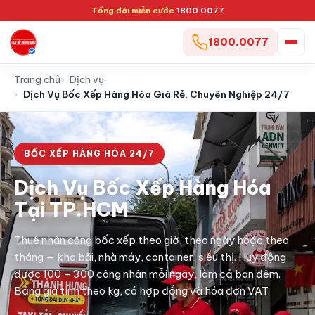
Tổng đài miễn cước
1800.0077
1800.0077
Trang chủ
Dịch vụ
Dịch Vụ Bốc Xếp Hàng Hóa Giá Rẻ, Chuyên Nghiệp 24/7
BỐC XẾP HÀNG HÓA 24/7
Dịch Vụ Bốc Xếp Hàng Hóa
Tại TP.HCM
Thuê nhân công bốc xếp theo giờ, theo ngày hoặc theo
tháng — kho bãi, nhà máy, container, siêu thị. Huy động
được 100 – 300 công nhân mỗi ngày, làm cả ban đêm.
Bảng giá tính theo kg, có hợp đồng và hóa đơn VAT.