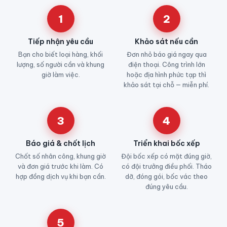
1
2
Tiếp nhận yêu cầu
Khảo sát nếu cần
Bạn cho biết loại hàng, khối
Đơn nhỏ báo giá ngay qua
lượng, số người cần và khung
điện thoại. Công trình lớn
giờ làm việc.
hoặc địa hình phức tạp thì
khảo sát tại chỗ — miễn phí.
3
4
Báo giá & chốt lịch
Triển khai bốc xếp
Chốt số nhân công, khung giờ
Đội bốc xếp có mặt đúng giờ,
và đơn giá trước khi làm. Có
có đội trưởng điều phối. Tháo
hợp đồng dịch vụ khi bạn cần.
dỡ, đóng gói, bốc vác theo
đúng yêu cầu.
5