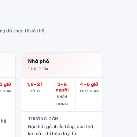
ợng đồ thực tế có thể
Nhà phố
1 trệt 2 lầu
3 giờ
1,9–2T
5–6
4–6 giờ
người
I GIAN
CỠ XE
THỜI GIAN
NHÂN
CÔNG
THƯỜNG GỒM
, kệ
Nội thất gỗ nhiều tầng, bàn thờ,
két sắt, đồ bếp đầy đủ.