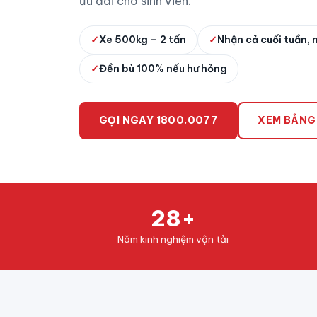
ưu đãi cho sinh viên.
✓
Xe 500kg – 2 tấn
✓
Nhận cả cuối tuần, 
✓
Đền bù 100% nếu hư hỏng
GỌI NGAY 1800.0077
XEM BẢNG
28+
Năm kinh nghiệm vận tải