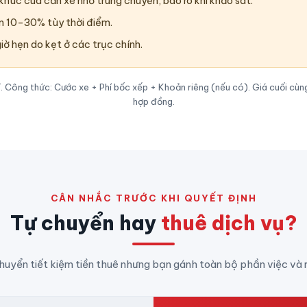
húc cua cần xe nhỏ trung chuyển, báo rõ khi khảo sát.
m 10–30% tùy thời điểm.
giờ hẹn do kẹt ở các trục chính.
Công thức: Cước xe + Phí bốc xếp + Khoản riêng (nếu có). Giá cuối cùng
hợp đồng.
CÂN NHẮC TRƯỚC KHI QUYẾT ĐỊNH
Tự chuyển hay
thuê dịch vụ?
huyển tiết kiệm tiền thuê nhưng bạn gánh toàn bộ phần việc và rủ