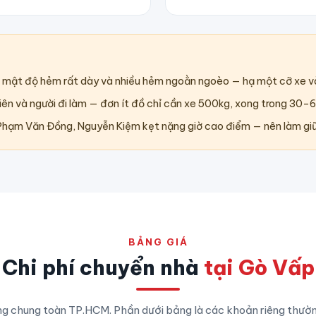
mật độ hẻm rất dày và nhiều hẻm ngoằn ngoèo — hạ một cỡ xe 
viên và người đi làm — đơn ít đồ chỉ cần xe 500kg, xong trong 30–
Phạm Văn Đồng, Nguyễn Kiệm kẹt nặng giờ cao điểm — nên làm giữ
BẢNG GIÁ
Chi phí chuyển nhà
tại Gò Vấp
ng chung toàn TP.HCM. Phần dưới bảng là các khoản riêng thườ