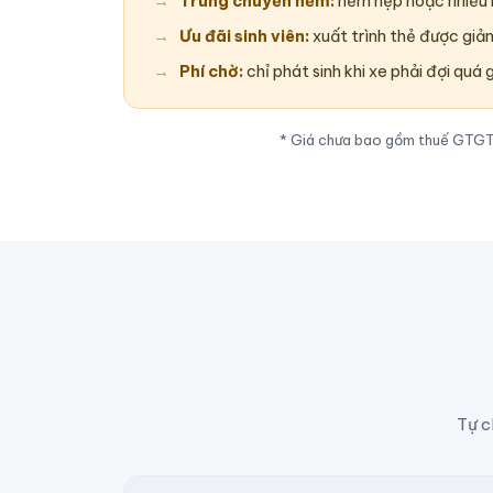
Trung chuyển hẻm:
hẻm hẹp hoặc nhiều k
Ưu đãi sinh viên:
xuất trình thẻ được giả
Phí chờ:
chỉ phát sinh khi xe phải đợi quá 
* Giá chưa bao gồm thuế GTGT. 
Tự c