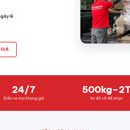
ngày lễ
 GIÁ
24/7
500kg–2
Điều xe mọi khung giờ
Xe đủ cỡ để chọn