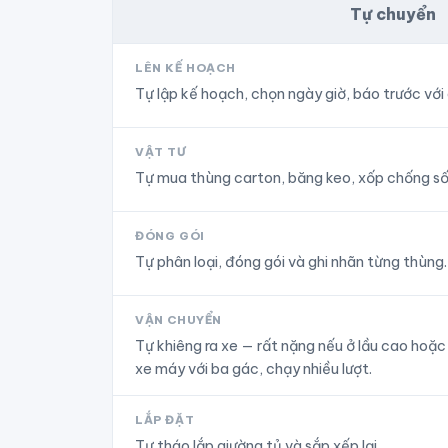
Tự chuyển
LÊN KẾ HOẠCH
Tự lập kế hoạch, chọn ngày giờ, báo trước với
VẬT TƯ
Tự mua thùng carton, băng keo, xốp chống số
ĐÓNG GÓI
Tự phân loại, đóng gói và ghi nhãn từng thùng.
VẬN CHUYỂN
Tự khiêng ra xe — rất nặng nếu ở lầu cao hoặ
xe máy với ba gác, chạy nhiều lượt.
LẮP ĐẶT
Tự tháo lắp giường tủ và sắp xếp lại.