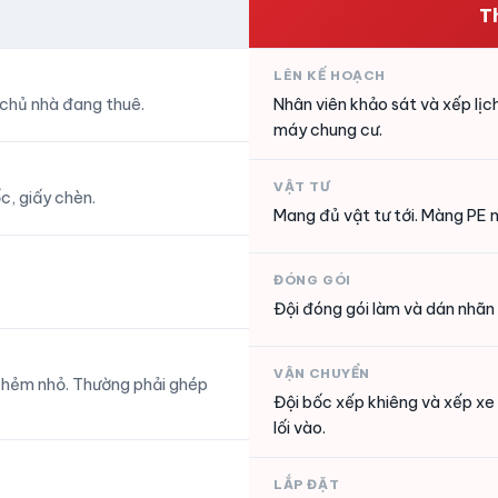
T
LÊN KẾ HOẠCH
 chủ nhà đang thuê.
Nhân viên khảo sát và xếp lị
máy chung cư.
VẬT TƯ
c, giấy chèn.
Mang đủ vật tư tới. Màng PE m
ĐÓNG GÓI
Đội đóng gói làm và dán nhãn
VẬN CHUYỂN
c hẻm nhỏ. Thường phải ghép
Đội bốc xếp khiêng và xếp xe
lối vào.
LẮP ĐẶT