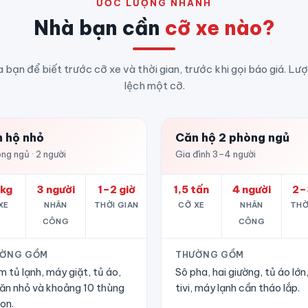
ƯỚC LƯỢNG NHANH
Nhà bạn cần
cỡ xe nào?
a bạn để biết trước cỡ xe và thời gian, trước khi gọi báo giá. Lư
lệch một cỡ.
 hộ nhỏ
Căn hộ 2 phòng ngủ
ng ngủ · 2 người
Gia đình 3–4 người
kg
3 người
1–2 giờ
1,5 tấn
4 người
2–
XE
NHÂN
THỜI GIAN
CỠ XE
NHÂN
THỜ
CÔNG
CÔNG
ỜNG GỒM
THƯỜNG GỒM
 tủ lạnh, máy giặt, tủ áo,
Sô pha, hai giường, tủ áo lớn
ăn nhỏ và khoảng 10 thùng
tivi, máy lạnh cần tháo lắp.
on.