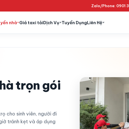
Zalo/Phone: 0901 
uyển nhà
Giá taxi tải
Dịch Vụ
Tuyển Dụng
Liên Hệ
hà trọn gói
ọ cho sinh viên, người đi
 giờ tránh kẹt và áp dụng