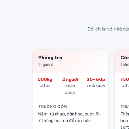
Đối chiếu với nhà củ
Phòng trọ
Căn
1 người ở
1 phò
500kg
2 người
30–60p
750
CỠ XE
NHÂN
THỜI GIAN
CỠ 
CÔNG
THƯỜNG GỒM
THƯ
Nệm, tủ nhựa, bàn học, quạt, 5–
Thêm
7 thùng carton đồ cá nhân.
bàn 
cart