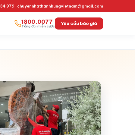
334 979
·
chuyennhathanhhungvietnam@gmail.com
1800.0077
Yêu cầu báo giá
Tổng đài miễn cước