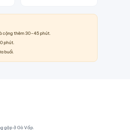
và cộng thêm 30–45 phút.
60 phút.
a buổi.
ng gặp ở Gò Vấp.