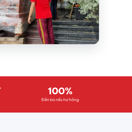
T
100%
Đền bù nếu hư hỏng