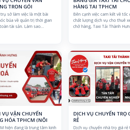
H VỤ CHUYỂN VĂN
BẢNG GIÁ TAXI TẢI CH
NG TRỌN GÓI
HÀNG TẠI TPHCM
 trụ sở làm việc là một bài
Bên cạnh việc cam kết về tốc 
óc búa về quản trị thời gian
chất lượng dịch vụ cho thuê xe
 toàn tài sản. Làm sao…
chở hàng, Taxi Tải Thành Hư
H VỤ VẬN CHUYỂN
DỊCH VỤ CHUYỂN TRỌ 
G HÓA TPHCM (NỘI
RẺ
H + LIÊN TỈNH)
M hiện đang là trung tâm kinh
Dịch vụ chuyển nhà trọ giá rẻ 