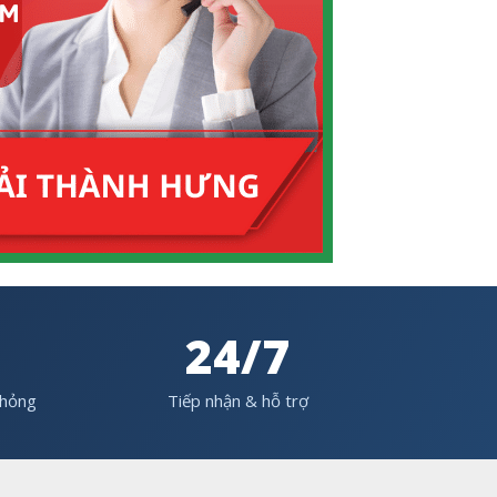
24/7
 hỏng
Tiếp nhận & hỗ trợ