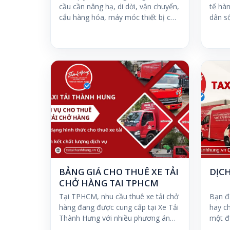
cầu cần nâng hạ, di dời, vận chuyển,
tế hà
cẩu hàng hóa, máy móc thiết bị có
dân s
khối…
đô…
BẢNG GIÁ CHO THUÊ XE TẢI
DỊC
CHỞ HÀNG TẠI TPHCM
Tại TPHCM, nhu cầu thuê xe tải chở
Bạn đ
hàng đang được cung cấp tại Xe Tải
hay ch
Thành Hưng với nhiều phương án
một đ
đem lại…
chuyể