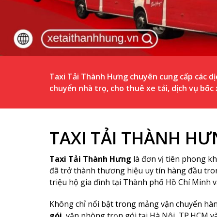
Taxi Tải Thành Hưng chuyên cung cấp các dị
chuyển nhà trọ, cho thuê xe tải, dịch vụ bốc 
TAXI TẢI THÀNH H
Taxi Tải Thành Hưng
là đơn vị tiên phong kh
đã trở thành thương hiệu uy tín hàng đầu tro
triệu hộ gia đình tại Thành phố Hồ Chí Minh v
Không chỉ nổi bật trong mảng vận chuyển hà
gói
, văn phòng trọn gói tại Hà Nội, TP.HCM v