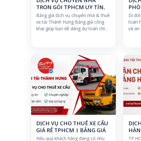
DỊCH VỤ CHUYỂN NHÀ
DỊC
TRỌN GÓI TPHCM UY TÍN,
PHÒ
GIÁ RẺ
Bảng giá dịch vụ chuyển nhà & thuê
Di dời
xe tải Thành Hưng Bảng giá công
toán h
khai giúp bạn dễ dàng dự toán chi
và an
phí…
DỊCH VỤ CHO THUÊ XE CẨU
DỊC
GIÁ RẺ TPHCM | BẢNG GIÁ
HÀN
2026
THÀN
Nếu quý khách hàng đang có nhu
TP.HC