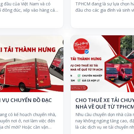
ng đầu của Việt Nam và có
TPHCM đang là sự lựa chọn h
ố đông đúc, xếp vào hàng các
đầu cho các gia đình và sinh v
có…
H VỤ CHUYỂN ĐỒ ĐẠC
CHO THUÊ XE TẢI CHU
NHÀ VỀ QUÊ TỪ TPHC
ang có kế hoạch chuyển nhà,
Nhu cầu chuyển dọn nhà cửa 
uyển nơi ở, nơi làm việc đến
nay không ngừng tăng cao, đặ
ịa chỉ mới? Hoặc cần vận
là các dịch vụ xe tải chuyển n
n đồ…
quê…