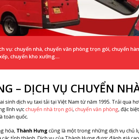
ch vụ: chuyển nhà, chuyển văn phòng trọn gói, chuyển hàn
xếp, chuyển kho xưởng....
ƯNG – DỊCH VỤ CHUYỂN N
ai sinh dịch vụ taxi tải tại Việt Nam từ năm 1995. Trải qua h
ng lĩnh vực
chuyển nhà trọn gói
,
chuyển văn phòng
, đặc biệ
à toàn quốc.
ng hóa,
Thành Hưng
cũng là một trong những dịch vụ chủ l
à các tỉnh thành. Dịch vụ của Thành Hưng được đánh giá cao 