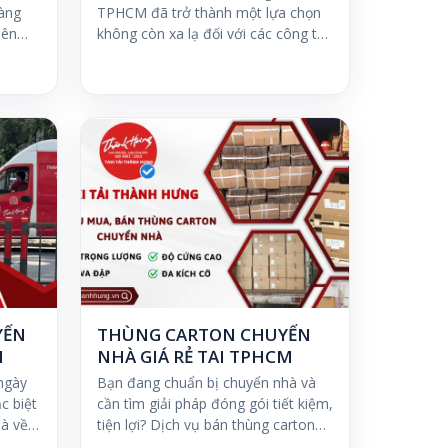
àng
TPHCM đã trở thành một lựa chọn
iên
không còn xa lạ đối với các công ty
thuê…
YỂN
THÙNG CARTON CHUYỂN
M
NHÀ GIÁ RẺ TẠI TPHCM
ngày
Bạn đang chuẩn bị chuyển nhà và
c biệt
cần tìm giải pháp đóng gói tiết kiệm,
hà về
tiện lợi? Dịch vụ bán thùng carton
cũ chuyển…