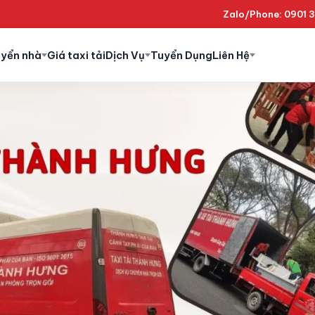
Zalo/Phone: 0901 
uyển nhà
Giá taxi tải
Dịch Vụ
Tuyển Dụng
Liên Hệ