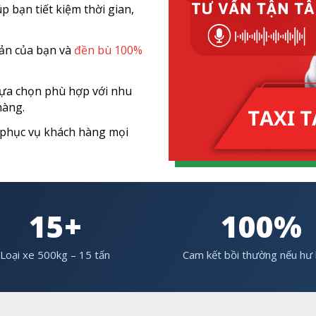
p bạn tiết kiệm thời gian,
ản của bạn và
đền bù 100%
lựa chọn phù hợp với nhu
hàng.
phục vụ khách hàng mọi
15+
100%
Loại xe 500kg – 15 tấn
Cam kết bồi thường nếu hư