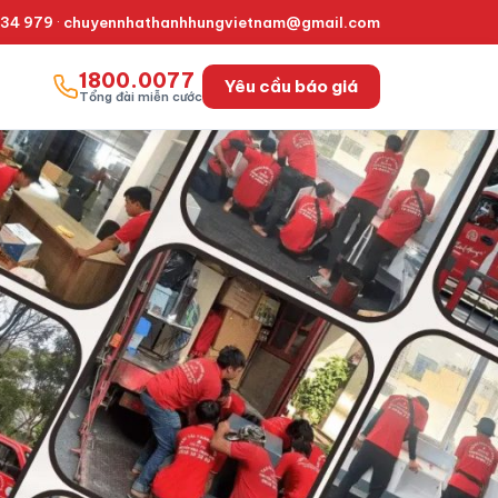
334 979
·
chuyennhathanhhungvietnam@gmail.com
1800.0077
Yêu cầu báo giá
Tổng đài miễn cước