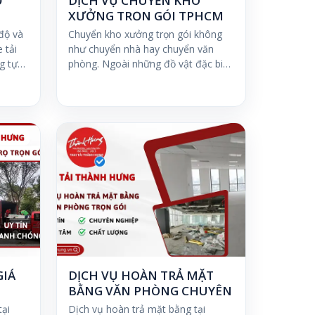
Ở
DỊCH VỤ CHUYỂN KHO
XƯỞNG TRỌN GÓI TPHCM
độ và
Chuyển kho xưởng trọn gói không
 tải
như chuyển nhà hay chuyển văn
ng tự…
phòng. Ngoài những đồ vật đặc biệt
như két sắt lớn hay…
GIÁ
DỊCH VỤ HOÀN TRẢ MẶT
BẰNG VĂN PHÒNG CHUYÊN
NGHIỆP, GIÁ RẺ
tại
Dịch vụ hoàn trả mặt bằng tại