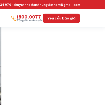
334 979
·
chuyennhathanhhungvietnam@gmail.com
1800.0077
Yêu cầu báo giá
Tổng đài miễn cước