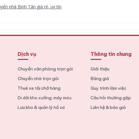
yển nhà Bình Tân giá rẻ, uy tín
yển nhà trọn gói Quận 9 uy tín, giá rẻ
Dịch vụ
Thông tin chung
nh nghiệm chuyển văn phòng chi tiết từ A tới Z
Chuyển văn phòng trọn gói
Giới thiệu
Chuyển nhà trọn gói
Bảng giá
Thuê xe tải chở hàng
Quy trình làm việc
Di dời kho xưởng, máy móc
Câu hỏi thường gặp
Lưu kho & quản lý hồ sơ
Liên hệ & báo giá