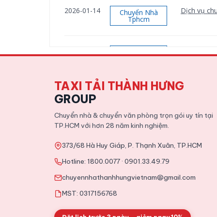
2026-01-14
Dịch vụ chu
Chuyển Nhà
Tphcm
2026-01-12
Dịch vụ chu
Chuyển Nhà
Tphcm
TAXI TẢI THÀNH HƯNG
2025-11-09
Tổng hợp ki
Tin Tức
GROUP
Chuyển nhà & chuyển văn phòng trọn gói uy tín tại
TP.HCM với hơn 28 năm kinh nghiệm.
373/68 Hà Huy Giáp, P. Thạnh Xuân, TP.HCM
Hotline:
1800.0077
·
0901.33.49.79
chuyennhathanhhungvietnam@gmail.com
MST: 0317156768