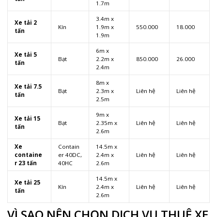
1.7m
3.4m x
Xe tải 2
Kín
1.9m x
550.000
18.000
tấn
1.9m
6m x
Xe tải 5
Bạt
2.2m x
850.000
26.000
tấn
2.4m
8m x
Xe tải 7.5
Bạt
2.3m x
Liên hệ
Liên hệ
tấn
2.5m
9m x
Xe tải 15
Bạt
2.35m x
Liên hệ
Liên hệ
tấn
2.6m
Xe
Contain
14.5m x
containe
er 40DC,
2.4m x
Liên hệ
Liên hệ
r 23 tấn
40HC
2.6m
14.5m x
Xe tải 25
Kín
2.4m x
Liên hệ
Liên hệ
tấn
2.6m
VÌ SAO NÊN CHỌN DỊCH VỤ THUÊ XE