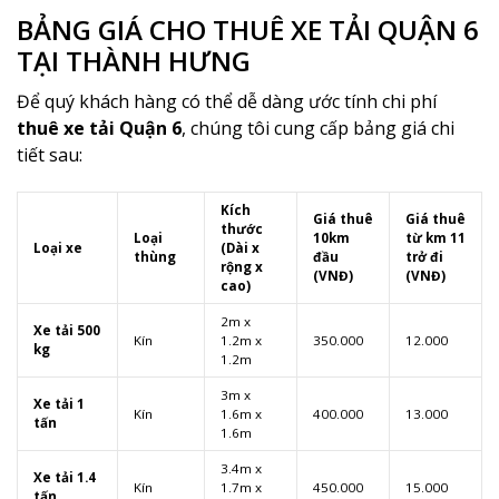
BẢNG GIÁ CHO THUÊ XE TẢI QUẬN 6
TẠI THÀNH HƯNG
Để quý khách hàng có thể dễ dàng ước tính chi phí
thuê xe tải Quận 6
, chúng tôi cung cấp bảng giá chi
tiết sau:
Kích
Giá thuê
Giá thuê
thước
Loại
10km
từ km 11
Loại xe
(Dài x
thùng
đầu
trở đi
rộng x
(VNĐ)
(VNĐ)
cao)
2m x
Xe tải 500
Kín
1.2m x
350.000
12.000
kg
1.2m
3m x
Xe tải 1
Kín
1.6m x
400.000
13.000
tấn
1.6m
3.4m x
Xe tải 1.4
Kín
1.7m x
450.000
15.000
tấn