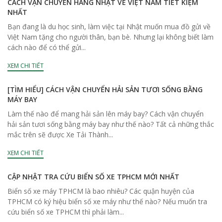
CÁCH VẬN CHUYỂN HÀNG NHẬT VỀ VIỆT NAM TIẾT KIỆM
NHẤT
Bạn đang là du học sinh, làm việc tại Nhật muốn mua đồ gửi về
Việt Nam tặng cho người thân, bạn bè. Nhưng lại không biết làm
cách nào để có thể gửi...
XEM CHI TIẾT
[TÌM HIỂU] CÁCH VẬN CHUYỂN HẢI SẢN TƯƠI SỐNG BẰNG
MÁY BAY
Làm thế nào để mang hải sản lên máy bay? Cách vận chuyển
hải sản tươi sống bằng máy bay như thế nào? Tất cả những thắc
mắc trên sẽ được Xe Tải Thành...
XEM CHI TIẾT
CẬP NHẬT TRA CỨU BIỂN SỐ XE TPHCM MỚI NHẤT
Biển số xe máy TPHCM là bao nhiêu? Các quận huyện của
TPHCM có ký hiệu biển số xe máy như thế nào? Nếu muốn tra
cứu biển số xe TPHCM thì phải làm...