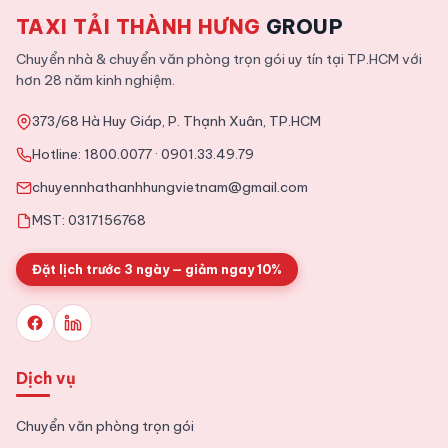
TAXI TẢI THÀNH HƯNG
GROUP
2026-01-12
Chuyển Nhà
Tphcm
Chuyển nhà & chuyển văn phòng trọn gói uy tín tại TP.HCM với
Dịch vụ chuyển nhà trọn gói Quận 9 uy tín, giá rẻ
hơn 28 năm kinh nghiệm.
373/68 Hà Huy Giáp, P. Thạnh Xuân, TP.HCM
2025-11-09
Tin Tức
Hotline:
1800.0077
·
0901.33.49.79
Tổng hợp kinh nghiệm chuyển văn phòng chi tiết từ A tới Z
chuyennhathanhhungvietnam@gmail.com
MST: 0317156768
Đặt lịch trước 3 ngày — giảm ngay 10%
Dịch vụ
Chuyển văn phòng trọn gói