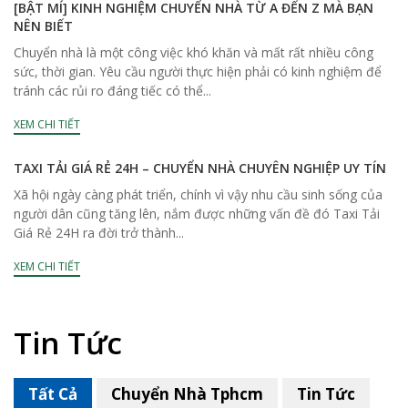
[BẬT MÍ] KINH NGHIỆM CHUYỂN NHÀ TỪ A ĐẾN Z MÀ BẠN
NÊN BIẾT
Chuyển nhà là một công việc khó khăn và mất rất nhiều công
sức, thời gian. Yêu cầu người thực hiện phải có kinh nghiệm để
tránh các rủi ro đáng tiếc có thể...
XEM CHI TIẾT
TAXI TẢI GIÁ RẺ 24H – CHUYỂN NHÀ CHUYÊN NGHIỆP UY TÍN
Xã hội ngày càng phát triển, chính vì vậy nhu cầu sinh sống của
người dân cũng tăng lên, nắm được những vấn đề đó Taxi Tải
Giá Rẻ 24H ra đời trở thành...
XEM CHI TIẾT
Tin Tức
Tất Cả
Chuyển Nhà Tphcm
Tin Tức