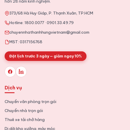
hơn 28 năm kinh nghiệm.
373/68 Hà Huy Giáp, P. Thạnh Xuân, TP.HCM
2025-11-09
Tin Tức
Hotline:
1800.0077
·
0901.33.49.79
Tổng hợp kinh nghiệm chuyển văn phòng chi tiết từ A tới Z
chuyennhathanhhungvietnam@gmail.com
MST: 0317156768
Đặt lịch trước 3 ngày — giảm ngay 10%
Dịch vụ
Chuyển văn phòng trọn gói
Chuyển nhà trọn gói
Thuê xe tải chở hàng
Di dời kho xưởng, máy móc