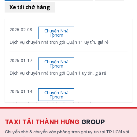
Xe tải chở hàng
2026-02-08
Chuyển Nhà
Tphcm
Dịch vụ chuyển nhà trọn gói Quận 11 uy tín, giá rẻ
2026-01-17
Chuyển Nhà
Tphcm
Dịch vụ chuyển nhà trọn gói Quận 1 uy tín, giá rẻ
2026-01-14
Chuyển Nhà
Tphcm
Dịch vụ chuyển nhà Bình Tân giá rẻ, uy tín
TAXI TẢI THÀNH HƯNG
GROUP
2026-01-12
Chuyển Nhà
Tphcm
Chuyển nhà & chuyển văn phòng trọn gói uy tín tại TP.HCM với
Dịch vụ chuyển nhà trọn gói Quận 9 uy tín, giá rẻ