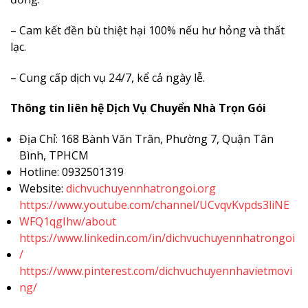
– Cam kết đền bù thiệt hại 100% nếu hư hỏng và thất
lạc.
– Cung cấp dịch vụ 24/7, kể cả ngày lễ.
Thông tin liên hệ Dịch Vụ Chuyển Nhà Trọn Gói
Địa Chỉ: 168 Bành Văn Trân, Phường 7, Quận Tân
Bình, TPHCM
Hotline: 0932501319
Website:
dichvuchuyennhatrongoi.org
https://www.youtube.com/channel/UCvqvKvpds3liNE
WFQ1qgIhw/about
https://www.linkedin.com/in/dichvuchuyennhatrongoi
/
https://www.pinterest.com/dichvuchuyennhavietmovi
ng/