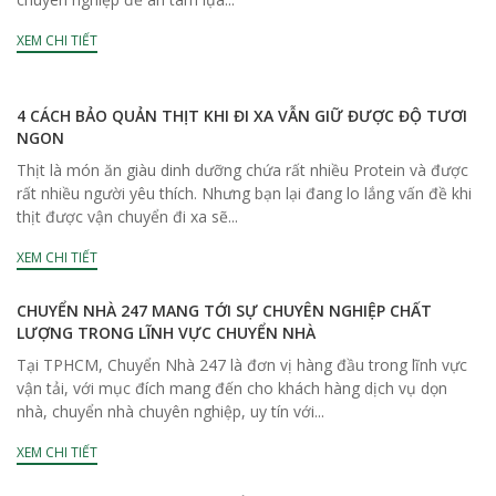
XEM CHI TIẾT
4 CÁCH BẢO QUẢN THỊT KHI ĐI XA VẪN GIỮ ĐƯỢC ĐỘ TƯƠI
NGON
Thịt là món ăn giàu dinh dưỡng chứa rất nhiều Protein và được
rất nhiều người yêu thích. Nhưng bạn lại đang lo lắng vấn đề khi
thịt được vận chuyển đi xa sẽ...
XEM CHI TIẾT
CHUYỂN NHÀ 247 MANG TỚI SỰ CHUYÊN NGHIỆP CHẤT
LƯỢNG TRONG LĨNH VỰC CHUYỂN NHÀ
Tại TPHCM, Chuyển Nhà 247 là đơn vị hàng đầu trong lĩnh vực
vận tải, với mục đích mang đến cho khách hàng dịch vụ dọn
nhà, chuyển nhà chuyên nghiệp, uy tín với...
XEM CHI TIẾT