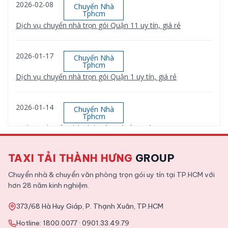
2026-02-08
Chuyển Nhà
Tphcm
Dịch vụ chuyển nhà trọn gói Quận 11 uy tín, giá rẻ
2026-01-17
Chuyển Nhà
Tphcm
Dịch vụ chuyển nhà trọn gói Quận 1 uy tín, giá rẻ
2026-01-14
Chuyển Nhà
Tphcm
Dịch vụ chuyển nhà Bình Tân giá rẻ, uy tín
TAXI TẢI THÀNH HƯNG
GROUP
2026-01-12
Chuyển Nhà
Tphcm
Chuyển nhà & chuyển văn phòng trọn gói uy tín tại TP.HCM với
Dịch vụ chuyển nhà trọn gói Quận 9 uy tín, giá rẻ
hơn 28 năm kinh nghiệm.
373/68 Hà Huy Giáp, P. Thạnh Xuân, TP.HCM
2025-11-09
Tin Tức
Hotline:
1800.0077
·
0901.33.49.79
Tổng hợp kinh nghiệm chuyển văn phòng chi tiết từ A tới Z