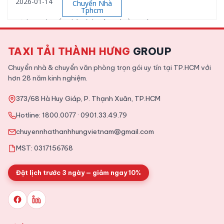
2026-01-14
Chuyển Nhà
Tphcm
Dịch vụ chuyển nhà Bình Tân giá rẻ, uy tín
TAXI TẢI THÀNH HƯNG
GROUP
2026-01-12
Chuyển Nhà
Tphcm
Chuyển nhà & chuyển văn phòng trọn gói uy tín tại TP.HCM với
Dịch vụ chuyển nhà trọn gói Quận 9 uy tín, giá rẻ
hơn 28 năm kinh nghiệm.
373/68 Hà Huy Giáp, P. Thạnh Xuân, TP.HCM
2025-11-09
Tin Tức
Hotline:
1800.0077
·
0901.33.49.79
Tổng hợp kinh nghiệm chuyển văn phòng chi tiết từ A tới Z
chuyennhathanhhungvietnam@gmail.com
MST: 0317156768
Đặt lịch trước 3 ngày — giảm ngay 10%