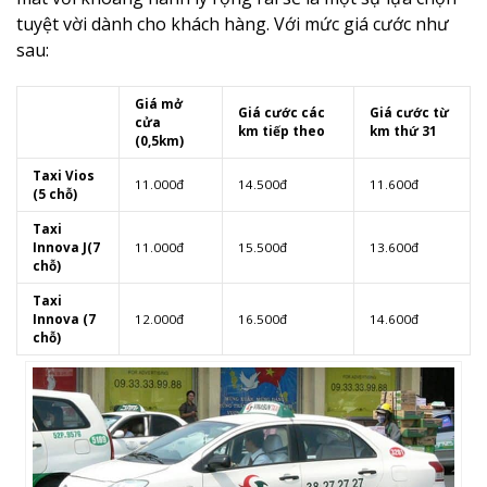
tuyệt vời dành cho khách hàng. Với mức giá cước như
sau:
Giá mở
Giá cước các
Giá cước từ
cửa
km tiếp theo
km thứ 31
(0,5km)
Taxi Vios
11.000đ
14.500đ
11.600đ
(5 chỗ)
Taxi
Innova J(7
11.000đ
15.500đ
13.600đ
chỗ)
Taxi
Innova (7
12.000đ
16.500đ
14.600đ
chỗ)