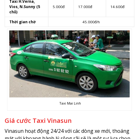
Taxi H.Verna,
Vios, N.Sunny (5
5.000đ
17.000đ
14.600đ
chỗ)
Thời gian chờ
45.000đ/h
Taxi Mai Linh
Giá cước Taxi Vinasun
Vinasun hoạt động 24/24 với các dòng xe mới, thoáng
mát với khoang hành lý rộng rãi sẽ là một sự lựa chọn