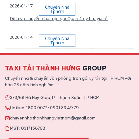
2026-01-17
Chuyển Nhà
Tphcm
Dịch vụ chuyển nhà trọn gói Quận 1 uy tín, giá rẻ
2026-01-14
Chuyển Nhà
Tphcm
Dịch vụ chuyển nhà Bình Tân giá rẻ, uy tín
TAXI TẢI THÀNH HƯNG
GROUP
2026-01-12
Chuyển Nhà
Tphcm
Chuyển nhà & chuyển văn phòng trọn gói uy tín tại TP.HCM với
Dịch vụ chuyển nhà trọn gói Quận 9 uy tín, giá rẻ
hơn 28 năm kinh nghiệm.
373/68 Hà Huy Giáp, P. Thạnh Xuân, TP.HCM
2025-11-09
Tin Tức
Hotline:
1800.0077
·
0901.33.49.79
Tổng hợp kinh nghiệm chuyển văn phòng chi tiết từ A tới Z
chuyennhathanhhungvietnam@gmail.com
MST: 0317156768