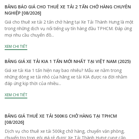
BẢNG BÁO GIÁ CHO THUÊ XE TẢI 2 TẤN CHỞ HÀNG CHUYÊN
NGHIỆP [08/2026]
Giá cho thuê xe tải 2 tấn chở hàng tại Xe Tải Thành Hưng là một
trong những dịch vụ nổi tiếng uy tín hàng đầu TPHCM. Đáp ứng
mọi nhu cầu chuyển đồ...
XEM CHI TIẾT
BẢNG GIÁ XE TẢI KIA 1 TẤN MỚI NHẤT TẠI VIỆT NAM (2025)
Giá xe tải Kia 1 tấn hiện nay bao nhiêu? Mẫu xe nằm trong
những dòng xe tải nhỏ của hãng xe tải KIA được ra đời nhằm
đáp ứng kịp thời của nhiều...
XEM CHI TIẾT
BẢNG GIÁ THUÊ XE TẢI 500KG CHỞ HÀNG TẠI TPHCM
[08/2026]
Dịch vụ cho thuê xe tải 500kg chở hàng, chuyển văn phòng,
chuyển trọ trọn gói giá rẻ được Xe Tải Thành Hưng cung cấp.