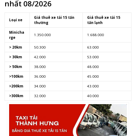
nhất 08/2026
Giá thuê xe tải 15 tấn
Giá thuê xe tải 15
Loại xe
thường
tấn lạnh
Minicha
1.350.000
1.688.000
rge
> 20km
50.300
63.000
> 30km
42.000
53.000
> 50km
38.000
48.000
>100km
36.000
45.000
>200km
34.000
43.000
>300km
32.000
40.000