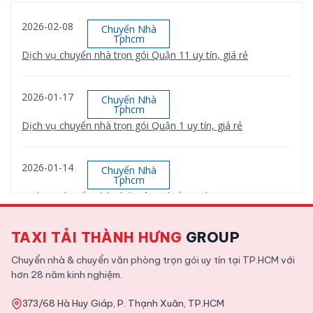
2026-02-08
Chuyển Nhà
Tphcm
Dịch vụ chuyển nhà trọn gói Quận 11 uy tín, giá rẻ
2026-01-17
Chuyển Nhà
Tphcm
Dịch vụ chuyển nhà trọn gói Quận 1 uy tín, giá rẻ
2026-01-14
Chuyển Nhà
Tphcm
Dịch vụ chuyển nhà Bình Tân giá rẻ, uy tín
TAXI TẢI THÀNH HƯNG
GROUP
2026-01-12
Chuyển Nhà
Tphcm
Chuyển nhà & chuyển văn phòng trọn gói uy tín tại TP.HCM với
Dịch vụ chuyển nhà trọn gói Quận 9 uy tín, giá rẻ
hơn 28 năm kinh nghiệm.
373/68 Hà Huy Giáp, P. Thạnh Xuân, TP.HCM
2025-11-09
Tin Tức