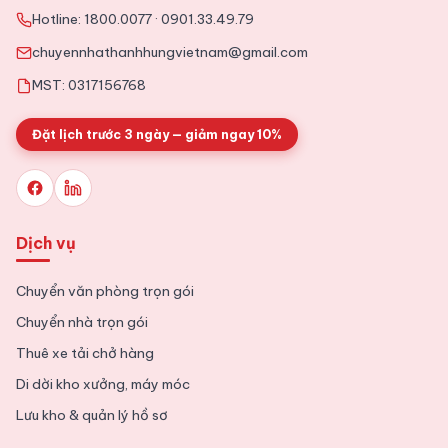
Hotline:
1800.0077
·
0901.33.49.79
Tổng hợp kinh nghiệm chuyển văn phòng chi tiết từ A tới Z
chuyennhathanhhungvietnam@gmail.com
MST: 0317156768
Đặt lịch trước 3 ngày — giảm ngay 10%
Dịch vụ
Chuyển văn phòng trọn gói
Chuyển nhà trọn gói
Thuê xe tải chở hàng
Di dời kho xưởng, máy móc
Lưu kho & quản lý hồ sơ