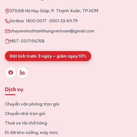
373/68 Hà Huy Giáp, P. Thạnh Xuân, TP.HCM
2025-11-09
Tin Tức
Hotline:
1800.0077
·
0901.33.49.79
Tổng hợp kinh nghiệm chuyển văn phòng chi tiết từ A tới Z
chuyennhathanhhungvietnam@gmail.com
MST: 0317156768
Đặt lịch trước 3 ngày — giảm ngay 10%
Dịch vụ
Chuyển văn phòng trọn gói
Chuyển nhà trọn gói
Thuê xe tải chở hàng
Di dời kho xưởng, máy móc