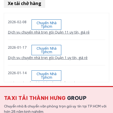
Xe tải chở hàng
2026-02-08
Chuyển Nhà
Tphcm
Dịch vụ chuyển nhà trọn gói Quận 11 uy tín, giá rẻ
2026-01-17
Chuyển Nhà
Tphcm
Dịch vụ chuyển nhà trọn gói Quận 1 uy tín, giá rẻ
2026-01-14
Chuyển Nhà
Tphcm
Dịch vụ chuyển nhà Bình Tân giá rẻ, uy tín
TAXI TẢI THÀNH HƯNG
GROUP
2026-01-12
Chuyển Nhà
Tphcm
Chuyển nhà & chuyển văn phòng trọn gói uy tín tại TP.HCM với
Dịch vụ chuyển nhà trọn gói Quận 9 uy tín, giá rẻ
hơn 28 năm kinh nghiệm.