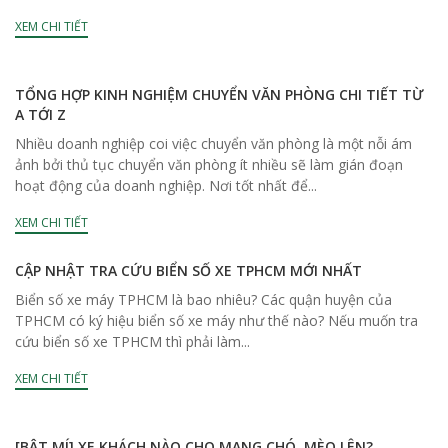
XEM CHI TIẾT
TỔNG HỢP KINH NGHIỆM CHUYỂN VĂN PHÒNG CHI TIẾT TỪ
A TỚI Z
Nhiều doanh nghiệp coi việc chuyển văn phòng là một nỗi ám
ảnh bởi thủ tục chuyển văn phòng ít nhiều sẽ làm gián đoạn
hoạt động của doanh nghiệp. Nơi tốt nhất để...
XEM CHI TIẾT
CẬP NHẬT TRA CỨU BIỂN SỐ XE TPHCM MỚI NHẤT
Biển số xe máy TPHCM là bao nhiêu? Các quận huyện của
TPHCM có ký hiệu biển số xe máy như thế nào? Nếu muốn tra
cứu biển số xe TPHCM thì phải làm...
XEM CHI TIẾT
[BẬT MÍ] XE KHÁCH NÀO CHO MANG CHÓ, MÈO LÊN?