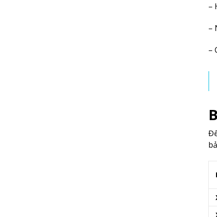
– 
– 
– 
B
Để
bả