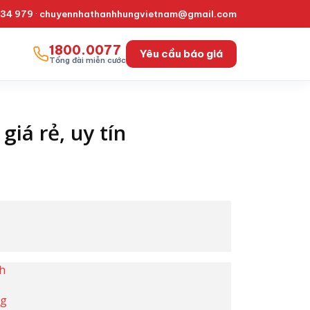
334 979
·
chuyennhathanhhungvietnam@gmail.com
1800.0077
Yêu cầu báo giá
Tổng đài miễn cước
iá rẻ, uy tín
h
ng