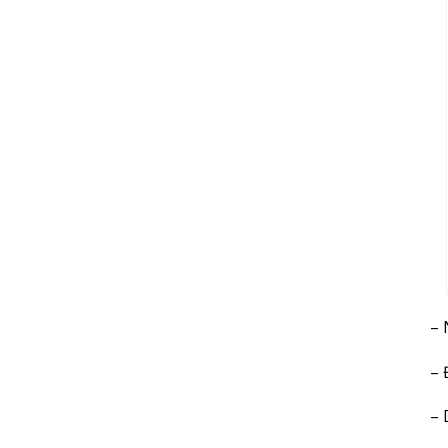
– 
– 
– 