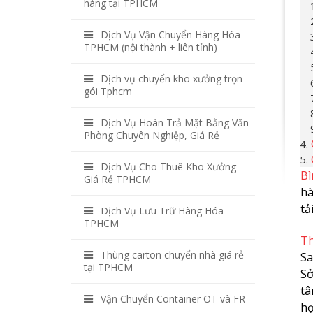
hàng tại TPHCM
Dịch Vụ Vận Chuyển Hàng Hóa
TPHCM (nội thành + liên tỉnh)
Dịch vụ chuyển kho xưởng trọn
gói Tphcm
Dịch Vụ Hoàn Trả Mặt Bằng Văn
Phòng Chuyên Nghiệp, Giá Rẻ
Dịch Vụ Cho Thuê Kho Xưởng
Bì
Giá Rẻ TPHCM
hà
tả
Dịch Vụ Lưu Trữ Hàng Hóa
TPHCM
T
Thùng carton chuyển nhà giá rẻ
Sa
tại TPHCM
Sở
tâ
Vận Chuyển Container OT và FR
hợ