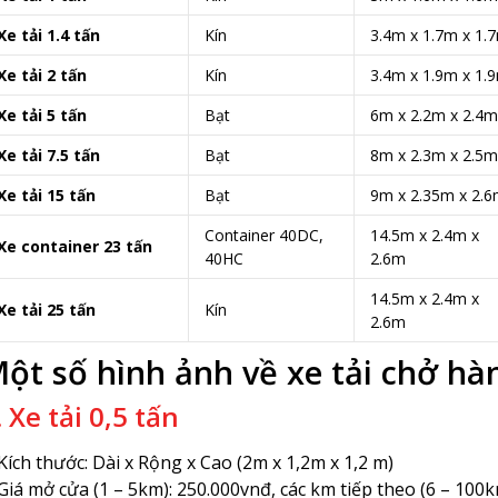
Xe tải 1.4 tấn
Kín
3.4m x 1.7m x 1.
Xe tải 2 tấn
Kín
3.4m x 1.9m x 1.
Xe tải 5 tấn
Bạt
6m x 2.2m x 2.4m
Xe tải 7.5 tấn
Bạt
8m x 2.3m x 2.5m
Xe tải 15 tấn
Bạt
9m x 2.35m x 2.
Container 40DC,
14.5m x 2.4m x
Xe container 23 tấn
40HC
2.6m
14.5m x 2.4m x
Xe tải 25 tấn
Kín
2.6m
ột số hình ảnh về xe tải chở hà
. Xe tải 0,5 tấn
Kích thước: Dài x Rộng x Cao (2m x 1,2m x 1,2 m)
Giá mở cửa (1 – 5km): 250.000vnđ, các km tiếp theo (6 – 100