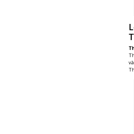
L
T
T
Th
và
Th