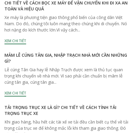
CHI TIẾT VỀ CÁCH BỌC XE MÁY ĐỂ VẬN CHUYỂN KHI ĐI XA AN
TOÀN VÀ HIỆU QUẢ
Xe máy là phương tiện giao thông phổ biến của công dân Việt
Nam. Do đó, chúng tôi luôn mang theo chúng khi di chuyển. Nó
hơi nặng do kích thước lớn.Vì vậy cách...
XEM CHI TIẾT
MÂM LỄ CÚNG TÂN GIA, NHẬP TRẠCH NHÀ MỚI CẦN NHỮNG
GÌ?
Lễ cúng Tân Gia hay lễ Nhập Trạch được xem là thủ tục quan
trọng khi chuyển về nhà mới. Vì sao phải cần chuẩn bị mâm lễ
cúng tân gia, cúng tân gia...
XEM CHI TIẾT
TẢI TRỌNG TRỤC XE LÀ GÌ? CHI TIẾT VỀ CÁCH TÍNH TẢI
TRỌNG TRỤC XE
Khi giao hàng, hầu hết các tài xế xe tải đều cần biết cụ thể về tải
trọng của trục xe để không mắc lỗi khi tham gia giao thông. Đó