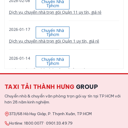
2026-02-08
Chuyển Nhà
Tphcm
Dịch vụ chuyển nhà trọn gói Quận 11 uy tín, giá rẻ
2026-01-17
Chuyển Nhà
Tphcm
Dịch vụ chuyển nhà trọn gói Quận 1 uy tín, giá rẻ
2026-01-14
Chuyển Nhà
Tphcm
Dịch vụ chuyển nhà Bình Tân giá rẻ, uy tín
TAXI TẢI THÀNH HƯNG
GROUP
2026-01-12
Chuyển Nhà
Tphcm
Chuyển nhà & chuyển văn phòng trọn gói uy tín tại TP.HCM với
Dịch vụ chuyển nhà trọn gói Quận 9 uy tín, giá rẻ
hơn 28 năm kinh nghiệm.
373/68 Hà Huy Giáp, P. Thạnh Xuân, TP.HCM
2025-11-09
Tin Tức
Hotline:
1800.0077
·
0901.33.49.79
Tổng hợp kinh nghiệm chuyển văn phòng chi tiết từ A tới Z