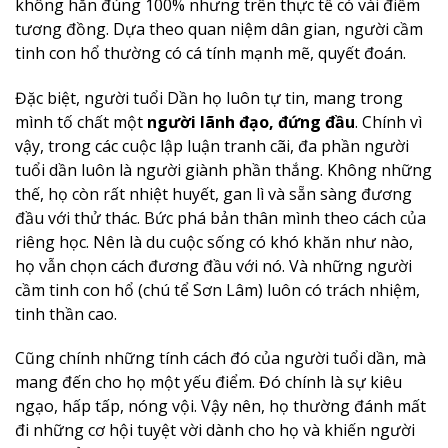
không hẳn đúng 100% nhưng trên thực tế có vài điểm
tương đồng. Dựa theo quan niệm dân gian, người cầm
tinh con hổ thường có cá tính mạnh mẽ, quyết đoán.
Đặc biệt, người tuổi Dần họ luôn tự tin, mang trong
mình tố chất một
người lãnh đạo, đứng đầu
. Chính vì
vậy, trong các cuộc lập luận tranh cãi, đa phần người
tuổi dần luôn là người giành phần thắng. Không những
thế, họ còn rất nhiệt huyết, gan lì và sẵn sàng đương
đầu với thử thác. Bức phá bản thân mình theo cách của
riêng học. Nên là du cuộc sống có khó khăn như nào,
họ vẫn chọn cách đương đầu với nó. Và những người
cầm tinh con hổ (chú tể Sơn Lâm) luôn có trách nhiệm,
tinh thần cao.
Cũng chính những tính cách đó của người tuổi dần, mà
mang đến cho họ một yếu điểm. Đó chính là sự kiêu
ngạo, hấp tấp, nóng vội. Vậy nên, họ thường đánh mất
đi những cơ hội tuyệt vời dành cho họ và khiến người