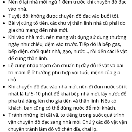
Nên ở lại nhà mới ngủ 1 đêm trước khi chuyển đồ đạc
vào nhà.
Tuyệt đối không được chuyển đồ đạc vào buổi tối.
Bài vị cúng tổ tiên, các chư vị thần linh nhà cũ phải do
gia chủ mang đến nhà mới.
Khi vào nhà mới, nên mang vật dụng sử dụng thường
ngày như chiếu, đệm vào trước. Tiếp đó là bếp gas,
bếp điện, chổi quét nhà, gạo, nước…, rồi đến các lễ vật
để cúng thần linh.
Lễ cúng nhập trạch cần chuẩn bị đầy đủ lễ vật và bài
trí mâm lễ ở hướng phù hợp với tuổi, mệnh của gia
chủ.
Khi chuyển đồ đạc vào nhà mới, nên đi đun nước sôi ít
nhất là từ 5-10 phút để khai bếp nhà mới, lấy nước để
pha trà dâng lên cho gia tiên và thần linh. Nếu có
khách, bạn cũng có thể dùng nước để mời khách.
Tránh những lời cãi vã, to tiếng trong suốt quá trình
vận chuyển đồ đạc sang nhà mới. Chú ý các đồ vật vận
chuyển tránh làm đổ vỡ chén dĩa, chai lọ…