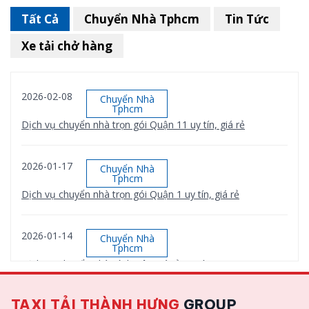
Tất Cả
Chuyển Nhà Tphcm
Tin Tức
Xe tải chở hàng
2026-02-08
Chuyển Nhà
Tphcm
Dịch vụ chuyển nhà trọn gói Quận 11 uy tín, giá rẻ
2026-01-17
Chuyển Nhà
Tphcm
Dịch vụ chuyển nhà trọn gói Quận 1 uy tín, giá rẻ
2026-01-14
Chuyển Nhà
Tphcm
Dịch vụ chuyển nhà Bình Tân giá rẻ, uy tín
TAXI TẢI THÀNH HƯNG
GROUP
2026-01-12
Chuyển Nhà