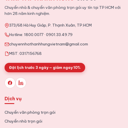
Tphcm
Chuyển nhà & chuyển văn phòng trọn gói uy tín tại TP.HCM với
Dịch vụ chuyển nhà trọn gói Quận 9 uy tín, giá rẻ
hơn 28 năm kinh nghiệm.
373/68 Hà Huy Giáp, P. Thạnh Xuân, TP.HCM
2025-11-09
Tin Tức
Hotline:
1800.0077
·
0901.33.49.79
Tổng hợp kinh nghiệm chuyển văn phòng chi tiết từ A tới Z
chuyennhathanhhungvietnam@gmail.com
MST: 0317156768
Đặt lịch trước 3 ngày — giảm ngay 10%
Dịch vụ
Chuyển văn phòng trọn gói
Chuyển nhà trọn gói