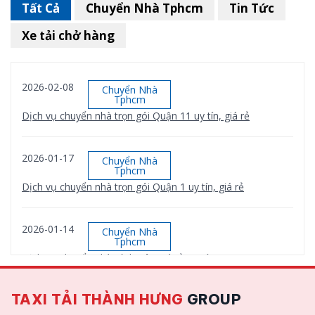
Tất Cả
Chuyển Nhà Tphcm
Tin Tức
Xe tải chở hàng
2026-02-08
Chuyển Nhà
Tphcm
Dịch vụ chuyển nhà trọn gói Quận 11 uy tín, giá rẻ
2026-01-17
Chuyển Nhà
Tphcm
Dịch vụ chuyển nhà trọn gói Quận 1 uy tín, giá rẻ
2026-01-14
Chuyển Nhà
Tphcm
Dịch vụ chuyển nhà Bình Tân giá rẻ, uy tín
TAXI TẢI THÀNH HƯNG
GROUP
2026-01-12
Chuyển Nhà
Tphcm