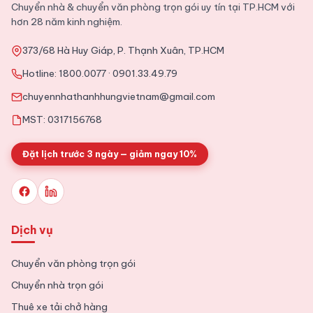
Chuyển nhà & chuyển văn phòng trọn gói uy tín tại TP.HCM với
Dịch vụ chuyển nhà trọn gói Quận 9 uy tín, giá rẻ
hơn 28 năm kinh nghiệm.
373/68 Hà Huy Giáp, P. Thạnh Xuân, TP.HCM
2025-11-09
Tin Tức
Hotline:
1800.0077
·
0901.33.49.79
Tổng hợp kinh nghiệm chuyển văn phòng chi tiết từ A tới Z
chuyennhathanhhungvietnam@gmail.com
MST: 0317156768
Đặt lịch trước 3 ngày — giảm ngay 10%
Dịch vụ
Chuyển văn phòng trọn gói
Chuyển nhà trọn gói
Thuê xe tải chở hàng