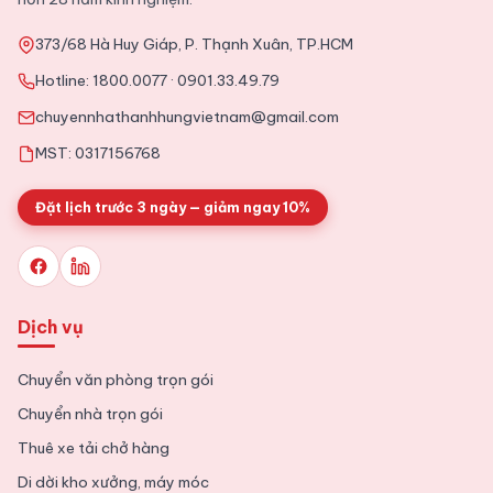
373/68 Hà Huy Giáp, P. Thạnh Xuân, TP.HCM
2025-11-09
Tin Tức
Hotline:
1800.0077
·
0901.33.49.79
Tổng hợp kinh nghiệm chuyển văn phòng chi tiết từ A tới Z
chuyennhathanhhungvietnam@gmail.com
MST: 0317156768
Đặt lịch trước 3 ngày — giảm ngay 10%
Dịch vụ
Chuyển văn phòng trọn gói
Chuyển nhà trọn gói
Thuê xe tải chở hàng
Di dời kho xưởng, máy móc