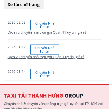
Xe tải chở hàng
2026-02-08
Chuyển Nhà
Tphcm
Dịch vụ chuyển nhà trọn gói Quận 11 uy tín, giá rẻ
2026-01-17
Chuyển Nhà
Tphcm
Dịch vụ chuyển nhà trọn gói Quận 1 uy tín, giá rẻ
2026-01-14
Chuyển Nhà
Tphcm
Dịch vụ chuyển nhà Bình Tân giá rẻ, uy tín
TAXI TẢI THÀNH HƯNG
GROUP
2026-01-12
Chuyển Nhà
Tphcm
Chuyển nhà & chuyển văn phòng trọn gói uy tín tại TP.HCM với
Dịch vụ chuyển nhà trọn gói Quận 9 uy tín, giá rẻ
hơn 28 năm kinh nghiệm.