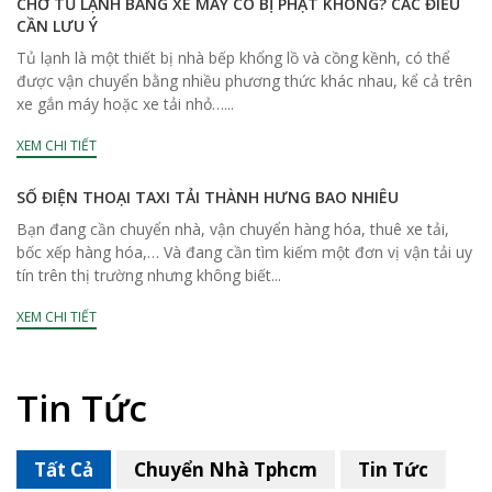
CHỞ TỦ LẠNH BẰNG XE MÁY CÓ BỊ PHẠT KHÔNG? CÁC ĐIỀU
CẦN LƯU Ý
Tủ lạnh là một thiết bị nhà bếp khổng lồ và cồng kềnh, có thể
được vận chuyển bằng nhiều phương thức khác nhau, kể cả trên
xe gắn máy hoặc xe tải nhỏ…...
XEM CHI TIẾT
SỐ ĐIỆN THOẠI TAXI TẢI THÀNH HƯNG BAO NHIÊU
Bạn đang cần chuyển nhà, vận chuyển hàng hóa, thuê xe tải,
bốc xếp hàng hóa,… Và đang cần tìm kiếm một đơn vị vận tải uy
tín trên thị trường nhưng không biết...
XEM CHI TIẾT
Tin Tức
Tất Cả
Chuyển Nhà Tphcm
Tin Tức