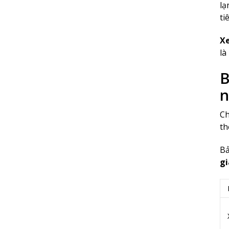
lạ
ti
Xe
là
B
n
Ch
th
Bả
gi