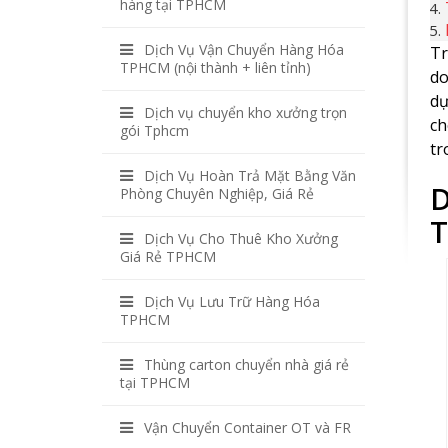
hàng tại TPHCM
Dịch Vụ Vận Chuyển Hàng Hóa
Tr
TPHCM (nội thành + liên tỉnh)
d
dự
Dịch vụ chuyển kho xưởng trọn
ch
gói Tphcm
tr
Dịch Vụ Hoàn Trả Mặt Bằng Văn
D
Phòng Chuyên Nghiệp, Giá Rẻ
T
Dịch Vụ Cho Thuê Kho Xưởng
Giá Rẻ TPHCM
Dịch Vụ Lưu Trữ Hàng Hóa
TPHCM
Thùng carton chuyển nhà giá rẻ
tại TPHCM
Vận Chuyển Container OT và FR