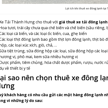
Lợi ích khi thuê xe đông lạnh tạ
Xe Tải Thành Hưng cho thuê với
giá thuê xe tải đông lạnh
Hoa tươi, trái cây chưa qua chế biến và chế biến (sầu riêng, b
Các loại cá biển, và các loại ốc biến, cua, ghẹ biển
Các loại thịt đông lạnh bao gồm thịt lợn đông lạnh, thịt bò 
hộp, các loại xúc xích, giò, chả, …
Sữa tiệt trùng, sữa đóng hộp các loại, sữa đóng hộp các loạ
hương vị, phô mai, kem sữa nhiều hương vị
Dược phẩm, tiêm chủng, hóa chất dược phẩm, rượu, nước rửa
dụ về thiết bị y tế
ại sao nên chọn thuê xe đông lạ
Hưng
ý khách hàng có nhu cầu gửi các mặt hàng đông lạnh nh
ng vì những lý do sau: