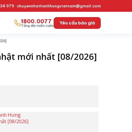
334 979
·
chuyennhathanhhungvietnam@gmail.com
1800.0077
Yêu cầu báo giá
Tổng đài miễn cước
026]
nhật mới nhất [08/2026]
hành Hưng
ất [08/2026]