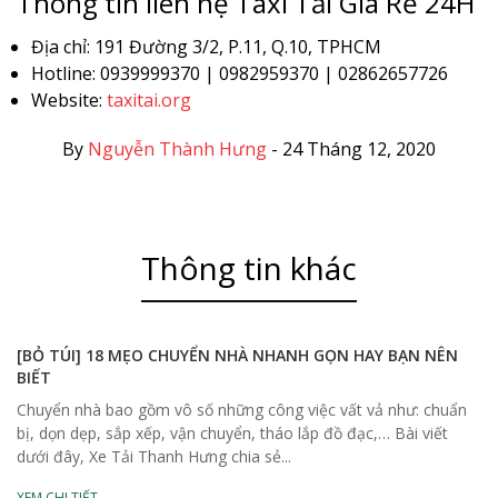
Thông tin liên hệ Taxi Tải Giá Rẻ 24H
Địa chỉ: 191 Đường 3/2, P.11, Q.10, TPHCM
Hotline: 0939999370 | 0982959370 | 02862657726
Website:
taxitai.org
By
Nguyễn Thành Hưng
-
24 Tháng 12, 2020
Thông tin khác
[BỎ TÚI] 18 MẸO CHUYỂN NHÀ NHANH GỌN HAY BẠN NÊN
BIẾT
Chuyển nhà bao gồm vô số những công việc vất vả như: chuẩn
bị, dọn dẹp, sắp xếp, vận chuyển, tháo lắp đồ đạc,… Bài viết
dưới đây, Xe Tải Thanh Hưng chia sẻ...
XEM CHI TIẾT