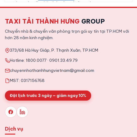
Dịch vụ chuyển nhà Bình Tân giá rẻ, uy tín
TAXI TẢI THÀNH HƯNG
GROUP
2026-01-12
Chuyển Nhà
Tphcm
Chuyển nhà & chuyển văn phòng trọn gói uy tín tại TP.HCM với
Dịch vụ chuyển nhà trọn gói Quận 9 uy tín, giá rẻ
hơn 28 năm kinh nghiệm.
373/68 Hà Huy Giáp, P. Thạnh Xuân, TP.HCM
2025-11-09
Tin Tức
Hotline:
1800.0077
·
0901.33.49.79
Tổng hợp kinh nghiệm chuyển văn phòng chi tiết từ A tới Z
chuyennhathanhhungvietnam@gmail.com
MST: 0317156768
Đặt lịch trước 3 ngày — giảm ngay 10%
Dịch vụ