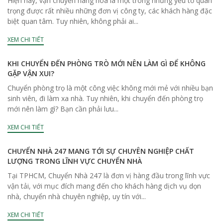
Hiện nay, vận chuyển hàng hóa là một trong những yếu tố quan
trọng được rất nhiều những đơn vị công ty, các khách hàng đặc
biệt quan tâm. Tuy nhiên, không phải ai...
XEM CHI TIẾT
KHI CHUYỂN ĐẾN PHÒNG TRÒ MỚI NÊN LÀM GÌ ĐỂ KHÔNG
GẶP VẬN XUI?
Chuyển phòng trọ là một công việc không mới mẻ với nhiều bạn
sinh viên, đi làm xa nhà. Tuy nhiên, khi chuyển đến phòng trọ
mới nên làm gì? Bạn cần phải lưu...
XEM CHI TIẾT
CHUYỂN NHÀ 247 MANG TỚI SỰ CHUYÊN NGHIỆP CHẤT
LƯỢNG TRONG LĨNH VỰC CHUYỂN NHÀ
Tại TPHCM, Chuyển Nhà 247 là đơn vị hàng đầu trong lĩnh vực
vận tải, với mục đích mang đến cho khách hàng dịch vụ dọn
nhà, chuyển nhà chuyên nghiệp, uy tín với...
XEM CHI TIẾT