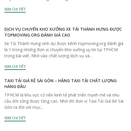
XEM CHI TIẾT
DỊCH VỤ CHUYỂN KHO XƯỞNG XE TẢI THÀNH HƯNG ĐƯỢC
TOPMOVING.ORG ĐÁNH GIÁ CAO
Xe Tải Thành Hưng vinh dự được kênh topmoving.org đánh giá
là 1 trong những đơn vị chuyển kho xưởng uy tín tại TPHCM
trong bài viết. Nhờ vào chất lượng dịch vụ và...
XEM CHI TIẾT
TAXI TẢI GIÁ RẺ SÀI GÒN – HÃNG TAXI TẢI CHẤT LƯỢNG
HÀNG ĐẦU
TPHCM là khu vực có nền kinh tế phát triển mạnh mẽ và nhu
cầu đời sống được tăng cao. Nhờ đó đơn vị Taxi Tải Giá Rẻ Sài
Gòn ra đời với mục...
XEM CHI TIẾT