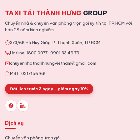
TAXI TẢI THÀNH HƯNG
GROUP
2026-01-12
Chuyển Nhà
Tphcm
Chuyển nhà & chuyển văn phòng trọn gói uy tín tại TP.HCM với
Dịch vụ chuyển nhà trọn gói Quận 9 uy tín, giá rẻ
hơn 28 năm kinh nghiệm.
373/68 Hà Huy Giáp, P. Thạnh Xuân, TP.HCM
2025-11-09
Tin Tức
Hotline:
1800.0077
·
0901.33.49.79
Tổng hợp kinh nghiệm chuyển văn phòng chi tiết từ A tới Z
chuyennhathanhhungvietnam@gmail.com
MST: 0317156768
Đặt lịch trước 3 ngày — giảm ngay 10%
Dịch vụ
Chuyển văn phòng trọn gói