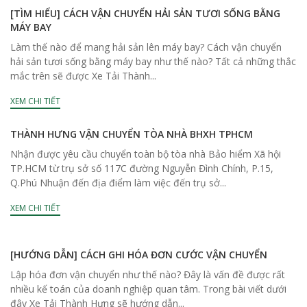
[TÌM HIỂU] CÁCH VẬN CHUYỂN HẢI SẢN TƯƠI SỐNG BẰNG
MÁY BAY
Làm thế nào để mang hải sản lên máy bay? Cách vận chuyển
hải sản tươi sống bằng máy bay như thế nào? Tất cả những thắc
mắc trên sẽ được Xe Tải Thành...
XEM CHI TIẾT
THÀNH HƯNG VẬN CHUYỂN TÒA NHÀ BHXH TPHCM
Nhận được yêu cầu chuyển toàn bộ tòa nhà Bảo hiểm Xã hội
TP.HCM từ trụ sở số 117C đường Nguyễn Đình Chính, P.15,
Q.Phú Nhuận đến địa điểm làm việc đến trụ sở...
XEM CHI TIẾT
[HƯỚNG DẪN] CÁCH GHI HÓA ĐƠN CƯỚC VẬN CHUYỂN
Lập hóa đơn vận chuyển như thế nào? Đây là vấn đề được rất
nhiều kế toán của doanh nghiệp quan tâm. Trong bài viết dưới
đây Xe Tải Thành Hưng sẽ hướng dẫn...