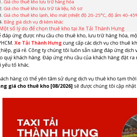
Giá cho thuê kho lưu trữ hàng hóa
Giá cho thuê kho lưu trữ tài liệu, hồ sơ
Giá cho thuê kho lạnh, kho mát (nhiệt độ 20-25°C, độ ẩm 40-45
Bảng giá dịch vụ đi kèm khác
Một số lý do để chọn thuê kho tại Xe Tải Thành Hưng
 đáp ứng được nhu cầu cho thuê kho, lưu trữ hàng hóa, một 
PHCM.
Xe Tải Thành Hưng
cung cấp các dịch vụ cho thuê k
hiệp, giá rẻ. Công ty chúng tôi luôn sẵn sàng đáp ứng dịch
o quý khách hàng. Đáp ứng nhu cầu của khách hàng đặt ra n
i yếu tố khác.
ách hàng có thể yên tâm sử dụng dịch vụ thuê kho tạm thời
ng giá cho thuê kho [08/2026]
sẽ được chúng tôi cập nhật 