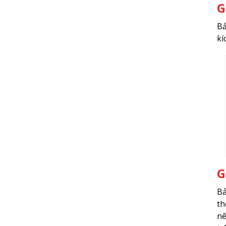
G
Bả
kí
G
Bả
th
nê