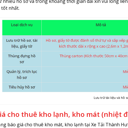
ữ nhiều hồ sơ và trong khoảng thời gian dài xin vui lòng liê
 tốt nhất.
Lưu trữ tài liệu và hồ s
iá cho thuê kho lạnh, kho mát (nhiệt 
ng báo giá cho thuê kho mát, kho lạnh tại Xe Tải Thành Hưn