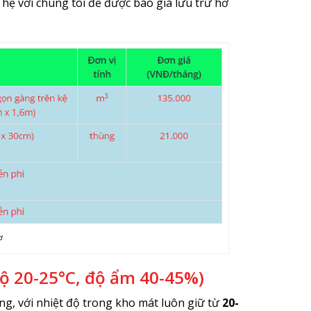
n hệ với chúng tôi để được báo giá lưu trữ hơ
ơ
độ 20-25°C, độ ẩm 40-45%)
g, với nhiệt độ trong kho mát luôn giữ từ
20-