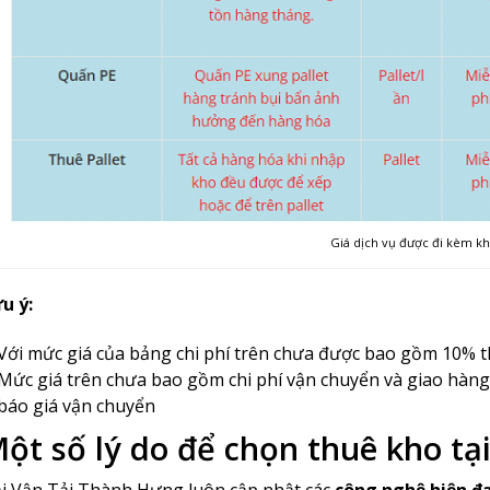
Giá dịch vụ được đi kèm kh
u ý:
Với mức giá của bảng chi phí trên chưa được bao gồm 10% 
Mức giá trên chưa bao gồm chi phí vận chuyển và giao hàng
báo giá vận chuyển
ột số lý do để chọn thuê kho tạ
i Vận Tải Thành Hưng luôn cập nhật các
công nghệ hiện đại