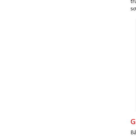
tr
sơ
G
Bả