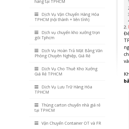
hàng tại TPHCM
Dịch Vụ Vận Chuyển Hàng Hóa
TPHCM (nội thành + liên tỉnh)
Dịch vụ chuyển kho xưởng trọn
Để
gói Tphcm
T
ng
Dịch Vụ Hoàn Trả Mặt Bằng Văn
ch
Phòng Chuyên Nghiệp, Giá Rẻ
và
Dịch Vụ Cho Thuê Kho Xưởng
Kh
Giá Rẻ TPHCM
bả
Dịch Vụ Lưu Trữ Hàng Hóa
TPHCM
Thùng carton chuyển nhà giá rẻ
tại TPHCM
Vận Chuyển Container OT và FR