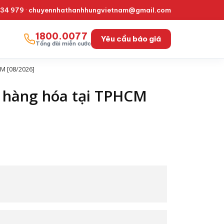
334 979
·
chuyennhathanhhungvietnam@gmail.com
1800.0077
Yêu cầu báo giá
Tổng đài miễn cước
CM [08/2026]
ữ hàng hóa tại TPHCM