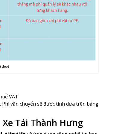
i thuê
thuế VAT
. Phí vận chuyển sẽ được tính dựa trên bảng
i Xe Tải Thành Hưng
, tiên tiến
và ứng dụng công nghệ tin học